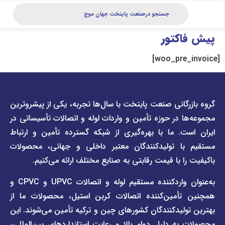
کتور
دسترسی
دسترسی
انی صنعت پایتخت با سال‌ها تجربه، یکی از پیشروترین
سریع
سریع
در حوزه تأمین و واردات لوله و اتصالات تأسیساتی در
صفحه
درباره
. ما با بهره‌گیری از شبکه گسترده تأمین و ارتباط
ما
لیست
ا تولیدکنندگان معتبر داخلی و جهانی، محصولات
قیمت
تماس
 با قیمت رقابتی به صنایع مختلف ارائه می‌کنیم.
صفحه
با ما
برند
به‌عنوان واردکننده مستقیم لوله و اتصالات UPVC و CPVC و
قوانین
پیمتاش
مین‌کننده اتصالات کربن استیل، محصولات ما از
و
صفحه
مقررات
یدکنندگان کشورهای چین و ترکیه تأمین می‌شوند. این
برند
 دلیل دوام بالا و رعایت استانداردهای بین‌المللی،