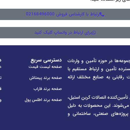
ارتباط با کارشناس فروش 02168496000
برای ارتباط در واتساپ کلیک کنید
دسترسی سریع
د
موعه‌ها در حوزه تأمین و واردات
صفحه لیست قیمت
در
سترده تأمین و ارتباط مستقیم با
ت رقابتی به صنایع مختلف ارائه
صفحه برند پیمتاش
ت
صفحه برند فاراب
ق
م لوله و اتصالات UPVC و CPVC و همچنین تأمین‌کننده اتصالات کربن استیل،
صفحه برند اطلس پول
و
 می‌شوند. این محصولات به دلیل
ی پروژه‌های صنعتی، ساختمانی و