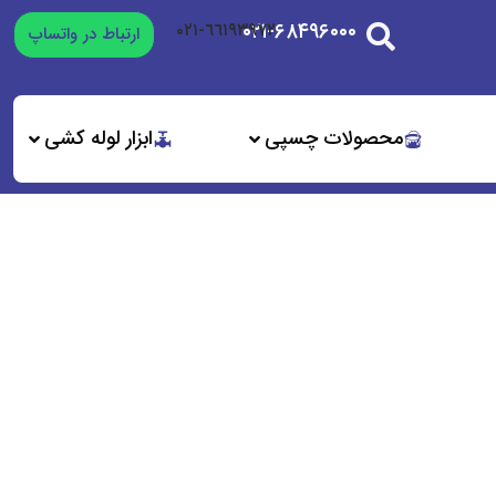
۰۲۱-۶۸۴۹۶۰۰۰
٦٦١٩٣٩٧٢-٠٢١
ارتباط در واتساپ
محصولات چسپی
ابزار لوله کشی