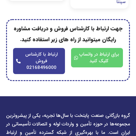
رتباط با کارشناس فروش و دریافت مشاوره
گان میتوانید از راه های زیر استفاده کنید.
ارتباط در واتساپ
ارتباط با کارشناس
کلیک کنید
فروش
02168496000
دسترسی
دسترسی
انی صنعت پایتخت با سال‌ها تجربه، یکی از پیشروترین
سریع
سریع
در حوزه تأمین و واردات لوله و اتصالات تأسیساتی در
صفحه
درباره
. ما با بهره‌گیری از شبکه گسترده تأمین و ارتباط
ما
لیست