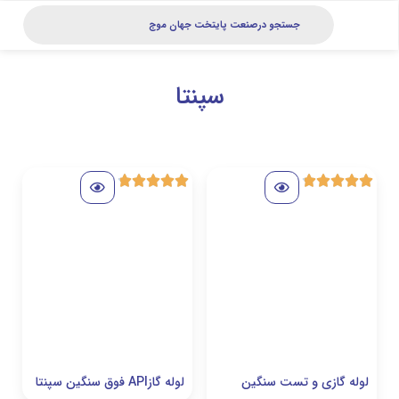
سپنتا
ی و تست سنگین
لوله گازAPI فوق سنگین سپنتا