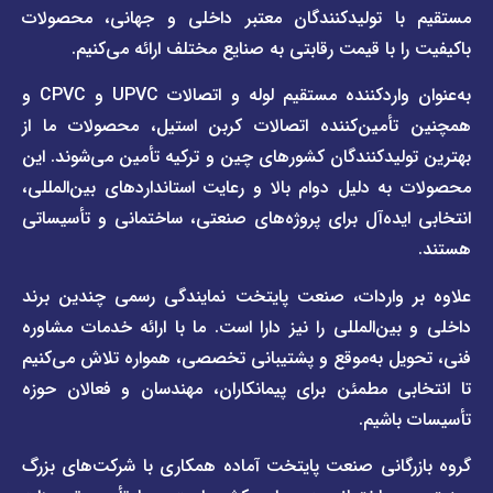
ا تولیدکنندگان معتبر داخلی و جهانی، محصولات
قیمت
تماس
 با قیمت رقابتی به صنایع مختلف ارائه می‌کنیم.
صفحه
با ما
برند
به‌عنوان واردکننده مستقیم لوله و اتصالات UPVC و CPVC و
قوانین
پیمتاش
مین‌کننده اتصالات کربن استیل، محصولات ما از
و
صفحه
مقررات
یدکنندگان کشورهای چین و ترکیه تأمین می‌شوند. این
برند
 دلیل دوام بالا و رعایت استانداردهای بین‌المللی،
وبلاگ
فاراب
خبری
یده‌آل برای پروژه‌های صنعتی، ساختمانی و تأسیساتی
صفحه
برند
اطلس
واردات، صنعت پایتخت نمایندگی رسمی چندین برند
پول
ن‌المللی را نیز دارا است. ما با ارائه خدمات مشاوره
ل به‌موقع و پشتیبانی تخصصی، همواره تلاش می‌کنیم
ی مطمئن برای پیمانکاران، مهندسان و فعالان حوزه
اشیم.
گانی صنعت پایتخت آماده همکاری با شرکت‌های بزرگ