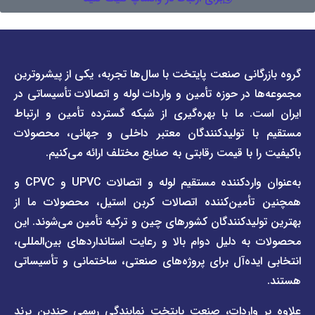
دسترسی
دسترسی
انی صنعت پایتخت با سال‌ها تجربه، یکی از پیشروترین
سریع
سریع
در حوزه تأمین و واردات لوله و اتصالات تأسیساتی در
صفحه
درباره
. ما با بهره‌گیری از شبکه گسترده تأمین و ارتباط
ما
لیست
ا تولیدکنندگان معتبر داخلی و جهانی، محصولات
قیمت
تماس
 با قیمت رقابتی به صنایع مختلف ارائه می‌کنیم.
صفحه
با ما
برند
به‌عنوان واردکننده مستقیم لوله و اتصالات UPVC و CPVC و
قوانین
پیمتاش
مین‌کننده اتصالات کربن استیل، محصولات ما از
و
صفحه
مقررات
یدکنندگان کشورهای چین و ترکیه تأمین می‌شوند. این
برند
 دلیل دوام بالا و رعایت استانداردهای بین‌المللی،
وبلاگ
فاراب
خبری
یده‌آل برای پروژه‌های صنعتی، ساختمانی و تأسیساتی
صفحه
برند
اطلس
واردات، صنعت پایتخت نمایندگی رسمی چندین برند