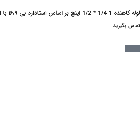
لوله کاهنده 1 1/4 * 1/2 اینچ بر اساس استادارد بی ۱۶،۹ با انتهای پخدار و اسکجوال ۸۰ اس استنلس استیل 304
تماس بگیرید