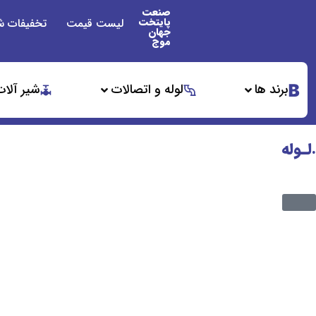
صنعت
پایتخت
لیست قیمت
تخفیفات ش
جهان
موج
برند ها
لوله و اتصالات
شیر آلات
.لـوله