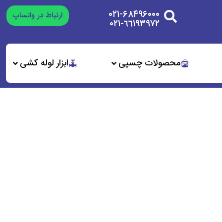
۰۲۱-۶۸۴۹۶۰۰۰
ارتباط در واتساپ
٦٦١٩٣٩٧٢-٠٢١
محصولات چسپی
ابزار لوله کشی