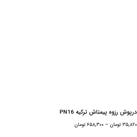
یمتاش ترکیه PN16
–
۶۵۸,۳۰۰
تومان