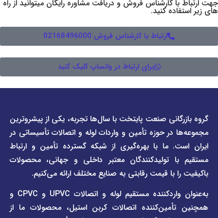
 کارشناس فروش و دریافت مشاوره رایگان میتوانید از راه
ده کنید.
ارتباط با کارشناس فروش 02168496000
برای ارتباط در واتساپ کلیک کنید
دسترسی
دسترسی
انی صنعت پایتخت با سال‌ها تجربه، یکی از پیشروترین
سریع
سریع
در حوزه تأمین و واردات لوله و اتصالات تأسیساتی در
صفحه
درباره
. ما با بهره‌گیری از شبکه گسترده تأمین و ارتباط
ما
لیست
ا تولیدکنندگان معتبر داخلی و جهانی، محصولات
قیمت
تماس
 با قیمت رقابتی به صنایع مختلف ارائه می‌کنیم.
صفحه
با ما
برند
به‌عنوان واردکننده مستقیم لوله و اتصالات UPVC و CPVC و
قوانین
پیمتاش
مین‌کننده اتصالات کربن استیل، محصولات ما از
و