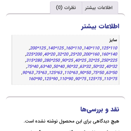
اعات بیشتر
نظرات (0)
ات بیشتر
,
125*200
,
125*140
,
110*160
,
110*140
,
,
200*225
,
20*40
,
20*32
,
20*25
,
160*200
,
,
280*315
,
250*280
,
25*90
,
25*40
,
25*32
,
,
40*75
,
40*63
,
40*50
,
32*90
,
32*63
,
32*50
,
,
63*90
,
63*75
,
63*125
,
63*110
,
50*90
,
50*75
,
90*160
,
90*125
,
90*110
,
75*90
,
75*125
,
 بررسی‌ها
دگاهی برای این محصول نوشته نشده است.