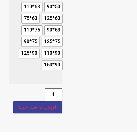
63*110
50*90
63*75
63*125
75*110
63*90
75*90
75*125
90*125
90*110
90*160
افزودن به سبد خرید