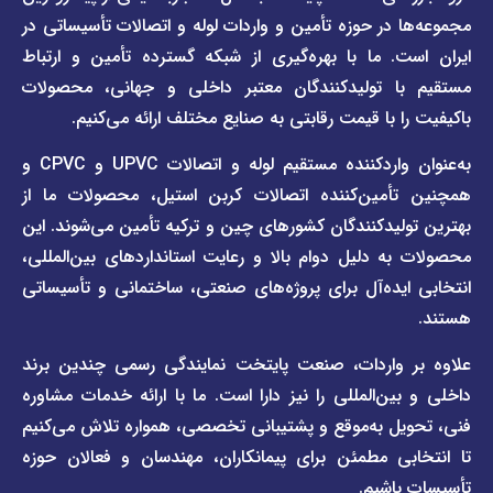
سریع
سریع
در حوزه تأمین و واردات لوله و اتصالات تأسیساتی در
صفحه
درباره
. ما با بهره‌گیری از شبکه گسترده تأمین و ارتباط
ما
لیست
ا تولیدکنندگان معتبر داخلی و جهانی، محصولات
قیمت
تماس
 با قیمت رقابتی به صنایع مختلف ارائه می‌کنیم.
صفحه
با ما
برند
به‌عنوان واردکننده مستقیم لوله و اتصالات UPVC و CPVC و
قوانین
پیمتاش
مین‌کننده اتصالات کربن استیل، محصولات ما از
و
صفحه
مقررات
یدکنندگان کشورهای چین و ترکیه تأمین می‌شوند. این
برند
 دلیل دوام بالا و رعایت استانداردهای بین‌المللی،
وبلاگ
فاراب
خبری
یده‌آل برای پروژه‌های صنعتی، ساختمانی و تأسیساتی
صفحه
برند
اطلس
واردات، صنعت پایتخت نمایندگی رسمی چندین برند
پول
ن‌المللی را نیز دارا است. ما با ارائه خدمات مشاوره
ل به‌موقع و پشتیبانی تخصصی، همواره تلاش می‌کنیم
ی مطمئن برای پیمانکاران، مهندسان و فعالان حوزه
اشیم.