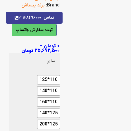
Brand:
برند پیمتاش
تماس: ۰۲۱۶۸۴۹۶۰۰۰
ثبت سفارش واتساپ
۰
تومان
–
۲۵,۶۷۲,۵۰۰
تومان
سایز
110*125
110*140
110*160
125*140
125*200