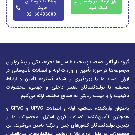
ارتباط در واتساپ
ارتباط با کارشناس
کلیک کنید
فروش
02168496000
دسترسی
دسترسی
انی صنعت پایتخت با سال‌ها تجربه، یکی از پیشروترین
سریع
سریع
در حوزه تأمین و واردات لوله و اتصالات تأسیساتی در
صفحه
درباره
. ما با بهره‌گیری از شبکه گسترده تأمین و ارتباط
ما
لیست
ا تولیدکنندگان معتبر داخلی و جهانی، محصولات
قیمت
تماس
 با قیمت رقابتی به صنایع مختلف ارائه می‌کنیم.
صفحه
با ما
برند
به‌عنوان واردکننده مستقیم لوله و اتصالات UPVC و CPVC و
قوانین
پیمتاش
مین‌کننده اتصالات کربن استیل، محصولات ما از
و
صفحه
مقررات
یدکنندگان کشورهای چین و ترکیه تأمین می‌شوند. این
برند
 دلیل دوام بالا و رعایت استانداردهای بین‌المللی،
وبلاگ