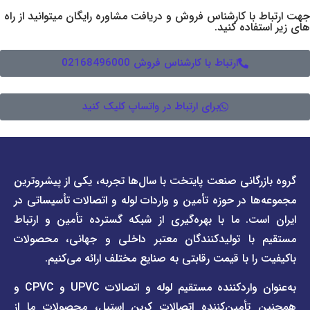
 کارشناس فروش و دریافت مشاوره رایگان میتوانید از راه
ده کنید.
ارتباط با کارشناس فروش 02168496000
برای ارتباط در واتساپ کلیک کنید
دسترسی
دسترسی
انی صنعت پایتخت با سال‌ها تجربه، یکی از پیشروترین
سریع
سریع
در حوزه تأمین و واردات لوله و اتصالات تأسیساتی در
صفحه
درباره
. ما با بهره‌گیری از شبکه گسترده تأمین و ارتباط
ما
لیست
ا تولیدکنندگان معتبر داخلی و جهانی، محصولات
قیمت
تماس
 با قیمت رقابتی به صنایع مختلف ارائه می‌کنیم.
صفحه
با ما
برند
به‌عنوان واردکننده مستقیم لوله و اتصالات UPVC و CPVC و
قوانین
پیمتاش
مین‌کننده اتصالات کربن استیل، محصولات ما از
و