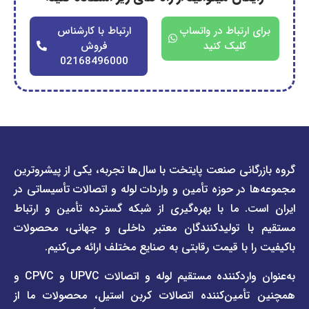
ارتباط در واتساپ
ارتباط با کارشناس
کلیک کنید
فروش
02168496000
دسترسی
دسترسی
انی صنعت پایتخت با سال‌ها تجربه، یکی از پیشروترین
سریع
سریع
در حوزه تأمین و واردات لوله و اتصالات تأسیساتی در
صفحه
درباره
. ما با بهره‌گیری از شبکه گسترده تأمین و ارتباط
ما
لیست
ا تولیدکنندگان معتبر داخلی و جهانی، محصولات
قیمت
تماس
 با قیمت رقابتی به صنایع مختلف ارائه می‌کنیم.
صفحه
با ما
برند
به‌عنوان واردکننده مستقیم لوله و اتصالات UPVC و CPVC و
قوانین
پیمتاش
مین‌کننده اتصالات کربن استیل، محصولات ما از
و