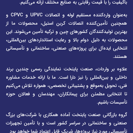
 با قیمت رقابتی به صنایع مختلف ارائه می‌کنیم.
صفحه
با ما
برند
به‌عنوان واردکننده مستقیم لوله و اتصالات UPVC و CPVC و
قوانین
پیمتاش
مین‌کننده اتصالات کربن استیل، محصولات ما از
و
صفحه
مقررات
یدکنندگان کشورهای چین و ترکیه تأمین می‌شوند. این
برند
 دلیل دوام بالا و رعایت استانداردهای بین‌المللی،
وبلاگ
فاراب
خبری
یده‌آل برای پروژه‌های صنعتی، ساختمانی و تأسیساتی
صفحه
برند
اطلس
واردات، صنعت پایتخت نمایندگی رسمی چندین برند
پول
ن‌المللی را نیز دارا است. ما با ارائه خدمات مشاوره
ل به‌موقع و پشتیبانی تخصصی، همواره تلاش می‌کنیم
ی مطمئن برای پیمانکاران، مهندسان و فعالان حوزه
اشیم.
گانی صنعت پایتخت آماده همکاری با شرکت‌های بزرگ
اختمانی در سراسر کشور است و با تأمین تجهیزات
ورد نیاز پروژه‌ها، شریک قابل اعتماد شما خواهد بود