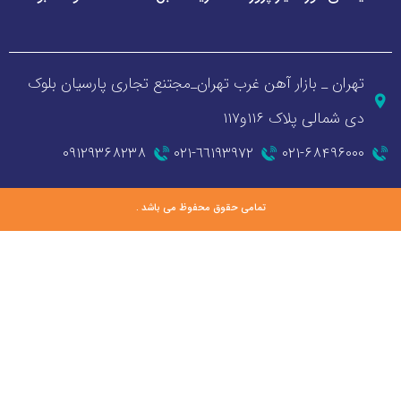
_ بازار آهن غرب تهران_مجتنع تجاری پارسیان بلوک
 پلاک ۱۱۶و۱۱۷
۰۹۱۲۹۳۶۸۲۳۸
٦٦١٩٣٩٧٢-٠٢١
۰۲۱-۶۸
تمامی حقوق محفوظ می باشد .