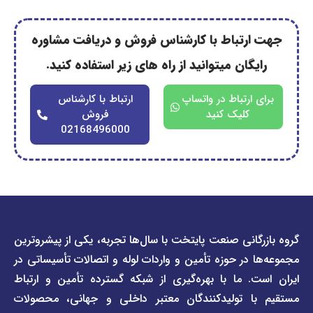
رتباط با کارشناس فروش و دریافت مشاوره
گان میتوانید از راه های زیر استفاده کنید.
ارتباط در واتساپ
ارتباط با کارشناس
کلیک کنید
فروش
02168496000
دسترسی
دسترسی
انی صنعت پایتخت با سال‌ها تجربه، یکی از پیشروترین
سریع
سریع
در حوزه تأمین و واردات لوله و اتصالات تأسیساتی در
صفحه
درباره
. ما با بهره‌گیری از شبکه گسترده تأمین و ارتباط
ما
لیست
ا تولیدکنندگان معتبر داخلی و جهانی، محصولات
قیمت
تماس