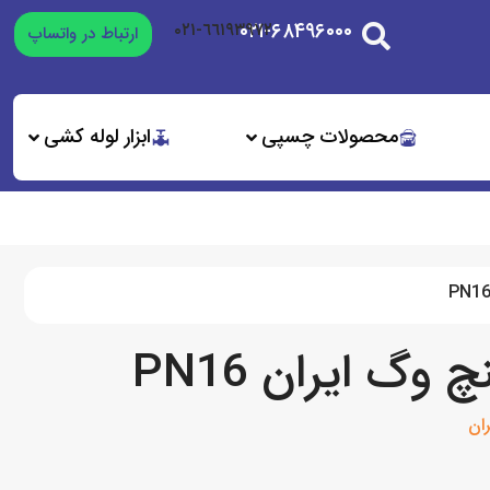
۰۲۱-۶۸۴۹۶۰۰۰
٦٦١٩٣٩٧٢-٠٢١
ارتباط در واتساپ
محصولات چسپی
ابزار لوله کشی
ان