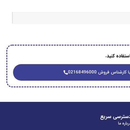
تفاده کنید.
 کارشناس فروش 02168496000
سترسی سریع
باره ما