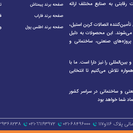
ت رقابتی به صنایع مختلف ارائه
صفحه برند پیمتاش
ت
صفحه برند فاراب
ق
م لوله و اتصالات UPVC و CPVC و همچنین تأمین‌کننده اتصالات کربن استیل،
صفحه برند اطلس پول
و
 می‌شوند. این محصولات به دلیل
ی پروژه‌های صنعتی، ساختمانی و
ن‌المللی را نیز دارا است. ما با
واره تلاش می‌کنیم تا انتخابی
عتی و ساختمانی در سراسر کشور
ماد شما خواهد بود
اک ۱۱۶و۱۱۷
۰۲۱-۶۸۴۹۶۰۰۰
٦٦١٩٣٩٧٢-٠٢١
۱۲۹۳۶۸۲۳۸