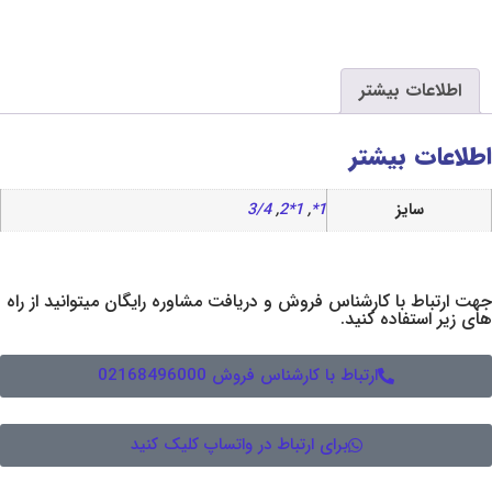
بیشتر
یشتر
3/4
,
1*2
,
1*
 کارشناس فروش و دریافت مشاوره رایگان میتوانید از راه
ده کنید.
ارتباط با کارشناس فروش 02168496000
برای ارتباط در واتساپ کلیک کنید