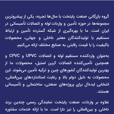
دسترسی
دسترسی
انی صنعت پایتخت با سال‌ها تجربه، یکی از پیشروترین
سریع
سریع
در حوزه تأمین و واردات لوله و اتصالات تأسیساتی در
صفحه
درباره
. ما با بهره‌گیری از شبکه گسترده تأمین و ارتباط
ما
لیست
ا تولیدکنندگان معتبر داخلی و جهانی، محصولات
قیمت
تماس
 با قیمت رقابتی به صنایع مختلف ارائه می‌کنیم.
صفحه
با ما
برند
به‌عنوان واردکننده مستقیم لوله و اتصالات UPVC و CPVC و
قوانین
پیمتاش
مین‌کننده اتصالات کربن استیل، محصولات ما از
و
صفحه
مقررات
یدکنندگان کشورهای چین و ترکیه تأمین می‌شوند. این
برند
 دلیل دوام بالا و رعایت استانداردهای بین‌المللی،
وبلاگ
فاراب
خبری
یده‌آل برای پروژه‌های صنعتی، ساختمانی و تأسیساتی
صفحه
برند
اطلس
واردات، صنعت پایتخت نمایندگی رسمی چندین برند
پول
ن‌المللی را نیز دارا است. ما با ارائه خدمات مشاوره