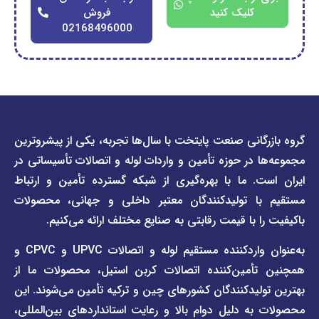
کلیک کنید
فروش
02168496000
دسترسی
دسترسی
انی صنعت پایتخت با سال‌ها تجربه، یکی از پیشروترین
سریع
سریع
در حوزه تأمین و واردات لوله و اتصالات تأسیساتی در
صفحه
درباره
. ما با بهره‌گیری از شبکه گسترده تأمین و ارتباط
ما
لیست
ا تولیدکنندگان معتبر داخلی و جهانی، محصولات
قیمت
تماس
 با قیمت رقابتی به صنایع مختلف ارائه می‌کنیم.
صفحه
با ما
برند
به‌عنوان واردکننده مستقیم لوله و اتصالات UPVC و CPVC و
قوانین
پیمتاش
مین‌کننده اتصالات کربن استیل، محصولات ما از
و
صفحه
مقررات
یدکنندگان کشورهای چین و ترکیه تأمین می‌شوند. این
برند
 دلیل دوام بالا و رعایت استانداردهای بین‌المللی،
وبلاگ
فاراب