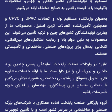
ا تولیدکنندگان معتبر داخلی و جهانی، محصولات
قیمت
تماس
 با قیمت رقابتی به صنایع مختلف ارائه می‌کنیم.
صفحه
با ما
برند
به‌عنوان واردکننده مستقیم لوله و اتصالات UPVC و CPVC و
قوانین
پیمتاش
مین‌کننده اتصالات کربن استیل، محصولات ما از
و
صفحه
مقررات
یدکنندگان کشورهای چین و ترکیه تأمین می‌شوند. این
برند
 دلیل دوام بالا و رعایت استانداردهای بین‌المللی،
وبلاگ
فاراب
خبری
یده‌آل برای پروژه‌های صنعتی، ساختمانی و تأسیساتی
صفحه
برند
اطلس
واردات، صنعت پایتخت نمایندگی رسمی چندین برند
پول
ن‌المللی را نیز دارا است. ما با ارائه خدمات مشاوره
ل به‌موقع و پشتیبانی تخصصی، همواره تلاش می‌کنیم
ی مطمئن برای پیمانکاران، مهندسان و فعالان حوزه
اشیم.
گانی صنعت پایتخت آماده همکاری با شرکت‌های بزرگ
اختمانی در سراسر کشور است و با تأمین تجهیزات