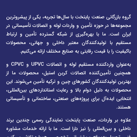
دسترسی
دسترسی
انی صنعت پایتخت با سال‌ها تجربه، یکی از پیشروترین
سریع
سریع
در حوزه تأمین و واردات لوله و اتصالات تأسیساتی در
صفحه
درباره
. ما با بهره‌گیری از شبکه گسترده تأمین و ارتباط
ما
لیست
ا تولیدکنندگان معتبر داخلی و جهانی، محصولات
قیمت
تماس
 با قیمت رقابتی به صنایع مختلف ارائه می‌کنیم.
صفحه
با ما
برند
به‌عنوان واردکننده مستقیم لوله و اتصالات UPVC و CPVC و
قوانین
پیمتاش
مین‌کننده اتصالات کربن استیل، محصولات ما از
و
صفحه
مقررات
یدکنندگان کشورهای چین و ترکیه تأمین می‌شوند. این
برند
 دلیل دوام بالا و رعایت استانداردهای بین‌المللی،
وبلاگ
فاراب
خبری
یده‌آل برای پروژه‌های صنعتی، ساختمانی و تأسیساتی
صفحه
برند
اطلس
واردات، صنعت پایتخت نمایندگی رسمی چندین برند
پول
ن‌المللی را نیز دارا است. ما با ارائه خدمات مشاوره