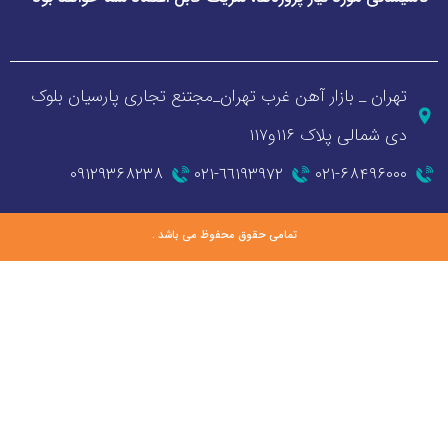
_ بازار آهن غرب تهران_مجتنع تجاری پارسیان بلوک
 پلاک ۱۱۶و۱۱۷
۰۹۱۲۹۳۶۸۲۳۸
٦٦١٩٣٩٧٢-٠٢١
۰۲۱-۶۸
تمامی حقوق محفوظ می باشد .