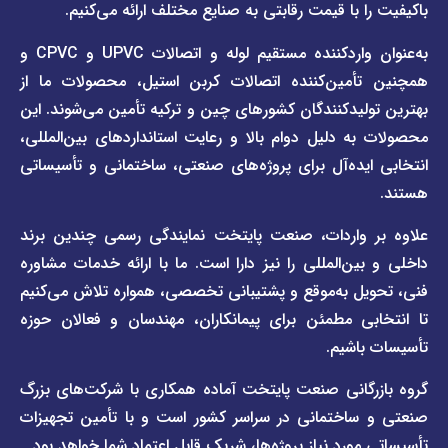
تماس
 با قیمت رقابتی به صنایع مختلف ارائه می‌کنیم.
صفحه
با ما
برند
به‌عنوان واردکننده مستقیم لوله و اتصالات UPVC و CPVC و
قوانین
پیمتاش
مین‌کننده اتصالات کربن استیل، محصولات ما از
و
صفحه
مقررات
یدکنندگان کشورهای چین و ترکیه تأمین می‌شوند. این
برند
 دلیل دوام بالا و رعایت استانداردهای بین‌المللی،
وبلاگ
فاراب
خبری
یده‌آل برای پروژه‌های صنعتی، ساختمانی و تأسیساتی
صفحه
برند
اطلس
واردات، صنعت پایتخت نمایندگی رسمی چندین برند
پول
ن‌المللی را نیز دارا است. ما با ارائه خدمات مشاوره
ل به‌موقع و پشتیبانی تخصصی، همواره تلاش می‌کنیم
ی مطمئن برای پیمانکاران، مهندسان و فعالان حوزه
اشیم.
گانی صنعت پایتخت آماده همکاری با شرکت‌های بزرگ
اختمانی در سراسر کشور است و با تأمین تجهیزات
ورد نیاز پروژه‌ها، شریک قابل اعتماد شما خواهد بود