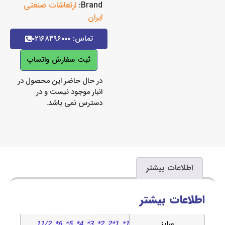
Brand:
ارتعاشات صنعتی
ایران
تماس: ۰۲۱۶۸۴۹۶۰۰۰
ثبت سفارش واتساپ
در حال حاضر این محصول در
انبار موجود نیست و در
دسترس نمی باشد.
اعات بیشتر
ات بیشتر
سایز
1*
,
1*2
,
2*
,
3*
,
4*
,
5*
,
6*
,
11/2
,