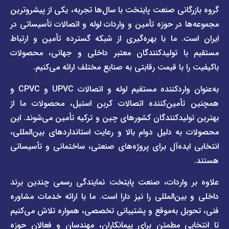
دسترسی
دسترسی
انی صنعت پایتخت با سال‌ها تجربه، یکی از پیشروترین
سریع
سریع
در حوزه تأمین و واردات لوله و اتصالات تأسیساتی در
صفحه
درباره
. ما با بهره‌گیری از شبکه گسترده تأمین و ارتباط
ما
لیست
ا تولیدکنندگان معتبر داخلی و جهانی، محصولات
قیمت
تماس
 با قیمت رقابتی به صنایع مختلف ارائه می‌کنیم.
صفحه
با ما
برند
به‌عنوان واردکننده مستقیم لوله و اتصالات UPVC و CPVC و
قوانین
پیمتاش
مین‌کننده اتصالات کربن استیل، محصولات ما از
و
صفحه
مقررات
یدکنندگان کشورهای چین و ترکیه تأمین می‌شوند. این
برند
 دلیل دوام بالا و رعایت استانداردهای بین‌المللی،
وبلاگ
فاراب
خبری
یده‌آل برای پروژه‌های صنعتی، ساختمانی و تأسیساتی
صفحه
برند
اطلس
واردات، صنعت پایتخت نمایندگی رسمی چندین برند
پول
ن‌المللی را نیز دارا است. ما با ارائه خدمات مشاوره
ل به‌موقع و پشتیبانی تخصصی، همواره تلاش می‌کنیم
ی مطمئن برای پیمانکاران، مهندسان و فعالان حوزه