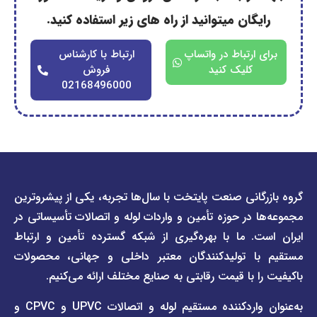
گان میتوانید از راه های زیر استفاده کنید.
ارتباط در واتساپ
ارتباط با کارشناس
کلیک کنید
فروش
02168496000
دسترسی
دسترسی
انی صنعت پایتخت با سال‌ها تجربه، یکی از پیشروترین
سریع
سریع
در حوزه تأمین و واردات لوله و اتصالات تأسیساتی در
صفحه
درباره
. ما با بهره‌گیری از شبکه گسترده تأمین و ارتباط
ما
لیست
ا تولیدکنندگان معتبر داخلی و جهانی، محصولات
قیمت
تماس
 با قیمت رقابتی به صنایع مختلف ارائه می‌کنیم.
صفحه
با ما
برند
به‌عنوان واردکننده مستقیم لوله و اتصالات UPVC و CPVC و
قوانین
پیمتاش