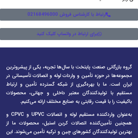
ارتباط با کارشناس فروش 02168496000
برای ارتباط در واتساپ کلیک کنید
دسترسی
دسترسی
انی صنعت پایتخت با سال‌ها تجربه، یکی از پیشروترین
سریع
سریع
در حوزه تأمین و واردات لوله و اتصالات تأسیساتی در
صفحه
درباره
. ما با بهره‌گیری از شبکه گسترده تأمین و ارتباط
ما
لیست
ا تولیدکنندگان معتبر داخلی و جهانی، محصولات
قیمت
تماس
 با قیمت رقابتی به صنایع مختلف ارائه می‌کنیم.
صفحه
با ما
برند
به‌عنوان واردکننده مستقیم لوله و اتصالات UPVC و CPVC و
قوانین
پیمتاش
مین‌کننده اتصالات کربن استیل، محصولات ما از
و
صفحه
مقررات
یدکنندگان کشورهای چین و ترکیه تأمین می‌شوند. این
برند