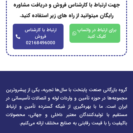
رتباط با کارشناس فروش و دریافت مشاوره
گان میتوانید از راه های زیر استفاده کنید.
ارتباط در واتساپ
ارتباط با کارشناس
کلیک کنید
فروش
02168496000
دسترسی
دسترسی
انی صنعت پایتخت با سال‌ها تجربه، یکی از پیشروترین
سریع
سریع
در حوزه تأمین و واردات لوله و اتصالات تأسیساتی در
صفحه
درباره
. ما با بهره‌گیری از شبکه گسترده تأمین و ارتباط
ما
لیست
ا تولیدکنندگان معتبر داخلی و جهانی، محصولات
قیمت
تماس
 با قیمت رقابتی به صنایع مختلف ارائه می‌کنیم.
صفحه
با ما