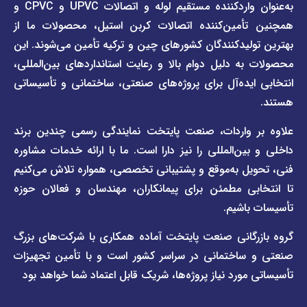
برند
به‌عنوان واردکننده مستقیم لوله و اتصالات UPVC و CPVC و
قوانین
پیمتاش
مین‌کننده اتصالات کربن استیل، محصولات ما از
و
صفحه
مقررات
یدکنندگان کشورهای چین و ترکیه تأمین می‌شوند. این
برند
 دلیل دوام بالا و رعایت استانداردهای بین‌المللی،
وبلاگ
فاراب
خبری
یده‌آل برای پروژه‌های صنعتی، ساختمانی و تأسیساتی
صفحه
برند
اطلس
واردات، صنعت پایتخت نمایندگی رسمی چندین برند
پول
ن‌المللی را نیز دارا است. ما با ارائه خدمات مشاوره
ل به‌موقع و پشتیبانی تخصصی، همواره تلاش می‌کنیم
ی مطمئن برای پیمانکاران، مهندسان و فعالان حوزه
اشیم.
گانی صنعت پایتخت آماده همکاری با شرکت‌های بزرگ
اختمانی در سراسر کشور است و با تأمین تجهیزات
ورد نیاز پروژه‌ها، شریک قابل اعتماد شما خواهد بود