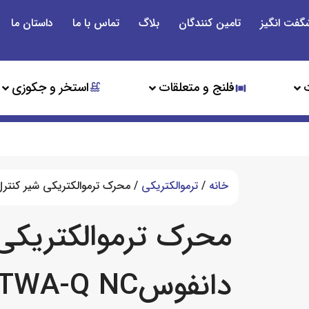
گفت انگیز
تامین کنندگان
بلاگ
تماس با ما
داستان ما
فلنج و متعلقات
استخر و جکوزی
خانه
/
ترموالکتریکی
/ محرک ترموالکتریکی شیر کنترل 110 نیوتن دانفوسA-Q NC
دانفوسTWA-Q NC