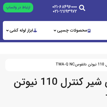
۰۲۱-۶۸۴۹۶۰۰۰
ارتباط در واتساپ
٦٦١٩٣٩٧٢-٠٢١
محصولات چسپی
ابزار لوله کشی
TW
محرک ترموالکتریکی شیر کنترل 110 نیوتن