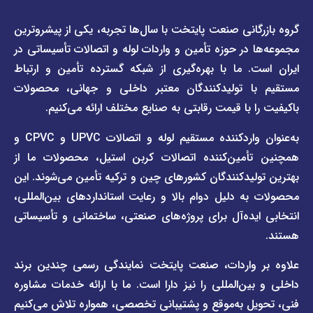
دسترسی
دسترسی
انی صنعت پایتخت با سال‌ها تجربه، یکی از پیشروترین
سریع
سریع
در حوزه تأمین و واردات لوله و اتصالات تأسیساتی در
صفحه
درباره
. ما با بهره‌گیری از شبکه گسترده تأمین و ارتباط
ما
لیست
ا تولیدکنندگان معتبر داخلی و جهانی، محصولات
قیمت
تماس
 با قیمت رقابتی به صنایع مختلف ارائه می‌کنیم.
صفحه
با ما
برند
به‌عنوان واردکننده مستقیم لوله و اتصالات UPVC و CPVC و
قوانین
پیمتاش
مین‌کننده اتصالات کربن استیل، محصولات ما از
و
صفحه
مقررات
یدکنندگان کشورهای چین و ترکیه تأمین می‌شوند. این
برند
 دلیل دوام بالا و رعایت استانداردهای بین‌المللی،
وبلاگ
فاراب
خبری
یده‌آل برای پروژه‌های صنعتی، ساختمانی و تأسیساتی
صفحه
برند
اطلس
واردات، صنعت پایتخت نمایندگی رسمی چندین برند
پول
ن‌المللی را نیز دارا است. ما با ارائه خدمات مشاوره
ل به‌موقع و پشتیبانی تخصصی، همواره تلاش می‌کنیم