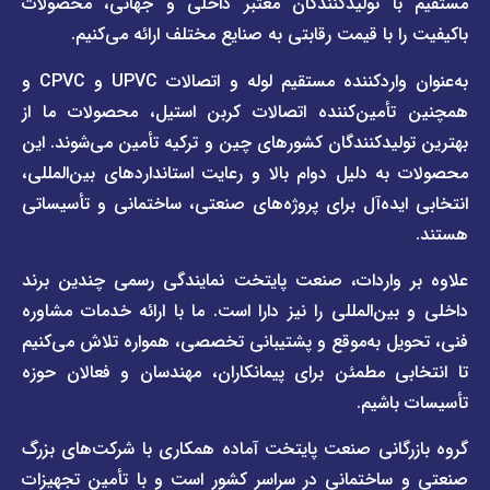
ا تولیدکنندگان معتبر داخلی و جهانی، محصولات
قیمت
تماس
 با قیمت رقابتی به صنایع مختلف ارائه می‌کنیم.
صفحه
با ما
برند
به‌عنوان واردکننده مستقیم لوله و اتصالات UPVC و CPVC و
قوانین
پیمتاش
مین‌کننده اتصالات کربن استیل، محصولات ما از
و
صفحه
مقررات
یدکنندگان کشورهای چین و ترکیه تأمین می‌شوند. این
برند
 دلیل دوام بالا و رعایت استانداردهای بین‌المللی،
وبلاگ
فاراب
خبری
یده‌آل برای پروژه‌های صنعتی، ساختمانی و تأسیساتی
صفحه
برند
اطلس
واردات، صنعت پایتخت نمایندگی رسمی چندین برند
پول
ن‌المللی را نیز دارا است. ما با ارائه خدمات مشاوره
ل به‌موقع و پشتیبانی تخصصی، همواره تلاش می‌کنیم
ی مطمئن برای پیمانکاران، مهندسان و فعالان حوزه
اشیم.
گانی صنعت پایتخت آماده همکاری با شرکت‌های بزرگ
اختمانی در سراسر کشور است و با تأمین تجهیزات