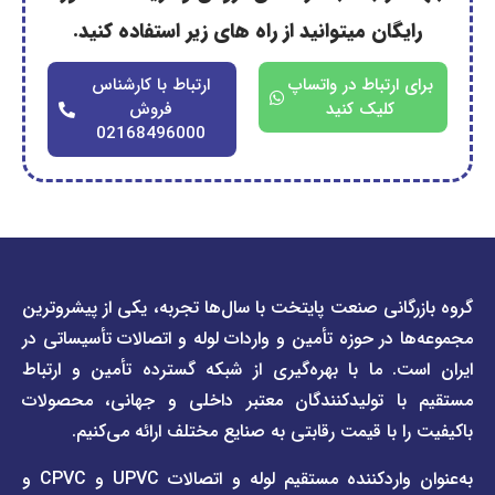
گان میتوانید از راه های زیر استفاده کنید.
ارتباط در واتساپ
ارتباط با کارشناس
کلیک کنید
فروش
02168496000
دسترسی
دسترسی
انی صنعت پایتخت با سال‌ها تجربه، یکی از پیشروترین
سریع
سریع
در حوزه تأمین و واردات لوله و اتصالات تأسیساتی در
صفحه
درباره
. ما با بهره‌گیری از شبکه گسترده تأمین و ارتباط
ما
لیست
ا تولیدکنندگان معتبر داخلی و جهانی، محصولات
قیمت
تماس
 با قیمت رقابتی به صنایع مختلف ارائه می‌کنیم.
صفحه
با ما
برند
به‌عنوان واردکننده مستقیم لوله و اتصالات UPVC و CPVC و
قوانین
پیمتاش