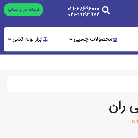
۰۲۱-۶۸۴۹۶۰۰۰
ارتباط در واتساپ
٦٦١٩٣٩٧٢-٠٢١
محصولات چسپی
ابزار لوله کشی
ی ران
ان