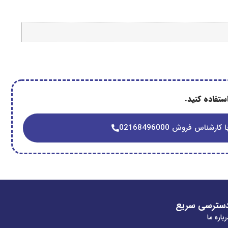
تفاده کنید.
 کارشناس فروش 02168496000
سترسی سریع
باره ما