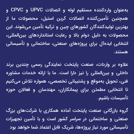
صفحه
با ما
برند
به‌عنوان واردکننده مستقیم لوله و اتصالات UPVC و CPVC و
قوانین
پیمتاش
مین‌کننده اتصالات کربن استیل، محصولات ما از
و
صفحه
مقررات
یدکنندگان کشورهای چین و ترکیه تأمین می‌شوند. این
برند
 دلیل دوام بالا و رعایت استانداردهای بین‌المللی،
وبلاگ
فاراب
خبری
یده‌آل برای پروژه‌های صنعتی، ساختمانی و تأسیساتی
صفحه
برند
اطلس
واردات، صنعت پایتخت نمایندگی رسمی چندین برند
پول
ن‌المللی را نیز دارا است. ما با ارائه خدمات مشاوره
ل به‌موقع و پشتیبانی تخصصی، همواره تلاش می‌کنیم
ی مطمئن برای پیمانکاران، مهندسان و فعالان حوزه
اشیم.
گانی صنعت پایتخت آماده همکاری با شرکت‌های بزرگ
اختمانی در سراسر کشور است و با تأمین تجهیزات
ورد نیاز پروژه‌ها، شریک قابل اعتماد شما خواهد بود