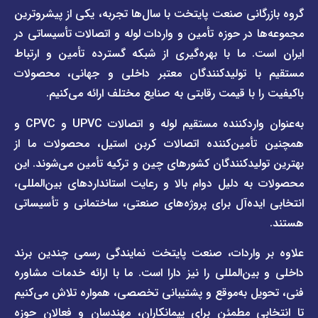
دسترسی
دسترسی
انی صنعت پایتخت با سال‌ها تجربه، یکی از پیشروترین
سریع
سریع
در حوزه تأمین و واردات لوله و اتصالات تأسیساتی در
صفحه
درباره
. ما با بهره‌گیری از شبکه گسترده تأمین و ارتباط
ما
لیست
ا تولیدکنندگان معتبر داخلی و جهانی، محصولات
قیمت
تماس
 با قیمت رقابتی به صنایع مختلف ارائه می‌کنیم.
صفحه
با ما
برند
به‌عنوان واردکننده مستقیم لوله و اتصالات UPVC و CPVC و
قوانین
پیمتاش
مین‌کننده اتصالات کربن استیل، محصولات ما از
و
صفحه
مقررات
یدکنندگان کشورهای چین و ترکیه تأمین می‌شوند. این
برند
 دلیل دوام بالا و رعایت استانداردهای بین‌المللی،
وبلاگ
فاراب
خبری
یده‌آل برای پروژه‌های صنعتی، ساختمانی و تأسیساتی
صفحه
برند
اطلس
واردات، صنعت پایتخت نمایندگی رسمی چندین برند
پول
ن‌المللی را نیز دارا است. ما با ارائه خدمات مشاوره
ل به‌موقع و پشتیبانی تخصصی، همواره تلاش می‌کنیم
ی مطمئن برای پیمانکاران، مهندسان و فعالان حوزه