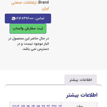
Brand:
ارتعاشات صنعتی
ایران
تماس: ۰۲۱۶۸۴۹۶۰۰۰
ثبت سفارش واتساپ
در حال حاضر این محصول در
انبار موجود نیست و در
دسترس نمی باشد.
اعات بیشتر
ات بیشتر
سایز
1*
,
1*2
,
2*
,
3*
,
4*
,
5*
,
6*
,
10
,
11/2
,