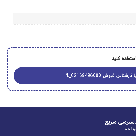
تفاده کنید.
 کارشناس فروش 02168496000
سترسی سریع
باره ما