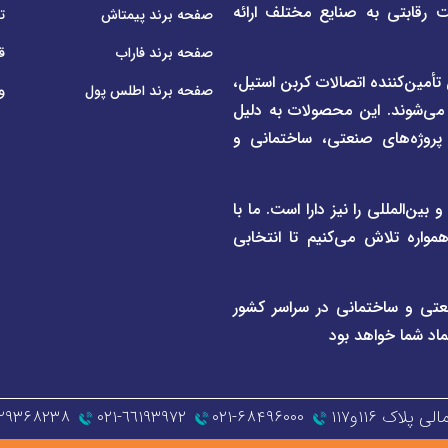
ت رقابتی به صنایع مختلف ارائه
صفحه برند پیمتاش
ت
صفحه برند فاراب
ق
م لوله و اتصالات UPVC و CPVC و همچنین تأمین‌کننده اتصالات کربن استیل،
صفحه برند اطلس پول
و
 می‌شوند. این محصولات به دلیل
ی پروژه‌های صنعتی، ساختمانی و
ن‌المللی را نیز دارا است. ما با
واره تلاش می‌کنیم تا انتخابی
عتی و ساختمانی در سراسر کشور
ماد شما خواهد بود
اک ۱۱۶و۱۱۷
۰۲۱-۶۸۴۹۶۰۰۰
٦٦١٩٣٩٧٢-٠٢١
۱۲۹۳۶۸۲۳۸