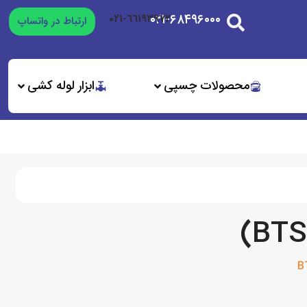
۰۲۱-۶۸۴۹۶۰۰۰
٦٦١٩٣٩٧٢-٠٢١
ارتباط در واتساپ
محصولات چسپی
ابزار لوله کشی