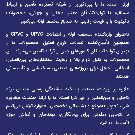
صفحه
درباره
. ما با بهره‌گیری از شبکه گسترده تأمین و ارتباط
ما
لیست
ا تولیدکنندگان معتبر داخلی و جهانی، محصولات
قیمت
تماس
 با قیمت رقابتی به صنایع مختلف ارائه می‌کنیم.
صفحه
با ما
برند
به‌عنوان واردکننده مستقیم لوله و اتصالات UPVC و CPVC و
قوانین
پیمتاش
مین‌کننده اتصالات کربن استیل، محصولات ما از
و
صفحه
مقررات
یدکنندگان کشورهای چین و ترکیه تأمین می‌شوند. این
برند
 دلیل دوام بالا و رعایت استانداردهای بین‌المللی،
وبلاگ
فاراب
خبری
یده‌آل برای پروژه‌های صنعتی، ساختمانی و تأسیساتی
صفحه
برند
اطلس
واردات، صنعت پایتخت نمایندگی رسمی چندین برند
پول
ن‌المللی را نیز دارا است. ما با ارائه خدمات مشاوره
ل به‌موقع و پشتیبانی تخصصی، همواره تلاش می‌کنیم
ی مطمئن برای پیمانکاران، مهندسان و فعالان حوزه
اشیم.