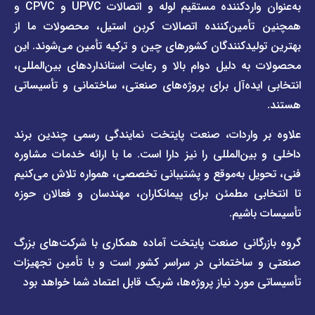
برند
به‌عنوان واردکننده مستقیم لوله و اتصالات UPVC و CPVC و
قوانین
پیمتاش
مین‌کننده اتصالات کربن استیل، محصولات ما از
و
صفحه
مقررات
یدکنندگان کشورهای چین و ترکیه تأمین می‌شوند. این
برند
 دلیل دوام بالا و رعایت استانداردهای بین‌المللی،
وبلاگ
فاراب
خبری
یده‌آل برای پروژه‌های صنعتی، ساختمانی و تأسیساتی
صفحه
برند
اطلس
واردات، صنعت پایتخت نمایندگی رسمی چندین برند
پول
ن‌المللی را نیز دارا است. ما با ارائه خدمات مشاوره
ل به‌موقع و پشتیبانی تخصصی، همواره تلاش می‌کنیم
ی مطمئن برای پیمانکاران، مهندسان و فعالان حوزه
اشیم.
گانی صنعت پایتخت آماده همکاری با شرکت‌های بزرگ
اختمانی در سراسر کشور است و با تأمین تجهیزات
ورد نیاز پروژه‌ها، شریک قابل اعتماد شما خواهد بود