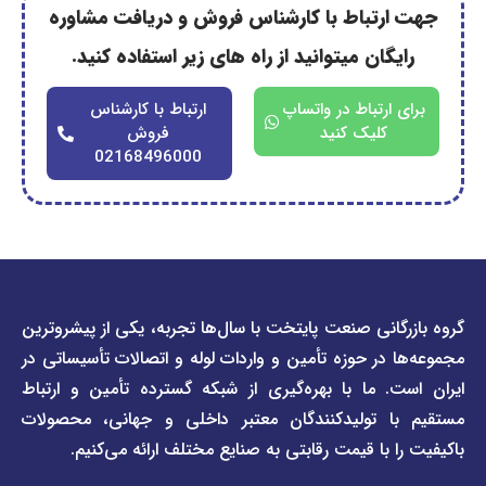
رتباط با کارشناس فروش و دریافت مشاوره
گان میتوانید از راه های زیر استفاده کنید.
ارتباط در واتساپ
ارتباط با کارشناس
کلیک کنید
فروش
02168496000
دسترسی
دسترسی
انی صنعت پایتخت با سال‌ها تجربه، یکی از پیشروترین
سریع
سریع
در حوزه تأمین و واردات لوله و اتصالات تأسیساتی در
صفحه
درباره
. ما با بهره‌گیری از شبکه گسترده تأمین و ارتباط
ما
لیست
ا تولیدکنندگان معتبر داخلی و جهانی، محصولات
قیمت
تماس
 با قیمت رقابتی به صنایع مختلف ارائه می‌کنیم.
صفحه
با ما