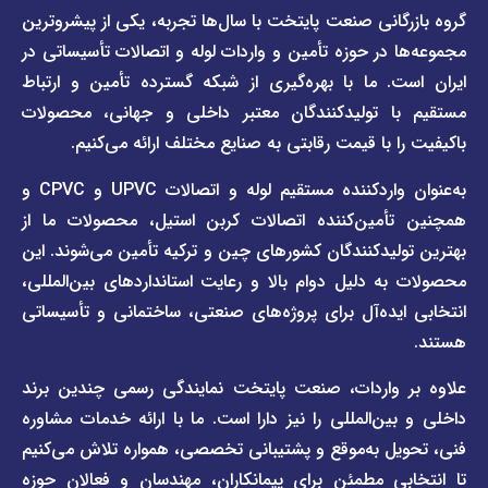
دسترسی
دسترسی
انی صنعت پایتخت با سال‌ها تجربه، یکی از پیشروترین
سریع
سریع
در حوزه تأمین و واردات لوله و اتصالات تأسیساتی در
صفحه
درباره
. ما با بهره‌گیری از شبکه گسترده تأمین و ارتباط
ما
لیست
ا تولیدکنندگان معتبر داخلی و جهانی، محصولات
قیمت
تماس
 با قیمت رقابتی به صنایع مختلف ارائه می‌کنیم.
صفحه
با ما
برند
به‌عنوان واردکننده مستقیم لوله و اتصالات UPVC و CPVC و
قوانین
پیمتاش
مین‌کننده اتصالات کربن استیل، محصولات ما از
و
صفحه
مقررات
یدکنندگان کشورهای چین و ترکیه تأمین می‌شوند. این
برند
 دلیل دوام بالا و رعایت استانداردهای بین‌المللی،
وبلاگ
فاراب
خبری
یده‌آل برای پروژه‌های صنعتی، ساختمانی و تأسیساتی
صفحه
برند
اطلس
واردات، صنعت پایتخت نمایندگی رسمی چندین برند
پول
ن‌المللی را نیز دارا است. ما با ارائه خدمات مشاوره
ل به‌موقع و پشتیبانی تخصصی، همواره تلاش می‌کنیم
ی مطمئن برای پیمانکاران، مهندسان و فعالان حوزه