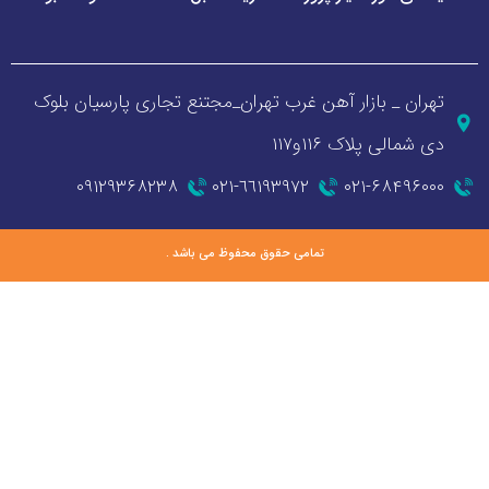
_ بازار آهن غرب تهران_مجتنع تجاری پارسیان بلوک
 پلاک ۱۱۶و۱۱۷
۰۹۱۲۹۳۶۸۲۳۸
٦٦١٩٣٩٧٢-٠٢١
۰۲۱-۶۸
تمامی حقوق محفوظ می باشد .