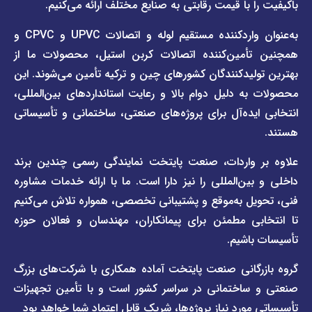
 با قیمت رقابتی به صنایع مختلف ارائه می‌کنیم.
صفحه
با ما
برند
به‌عنوان واردکننده مستقیم لوله و اتصالات UPVC و CPVC و
قوانین
پیمتاش
مین‌کننده اتصالات کربن استیل، محصولات ما از
و
صفحه
مقررات
یدکنندگان کشورهای چین و ترکیه تأمین می‌شوند. این
برند
 دلیل دوام بالا و رعایت استانداردهای بین‌المللی،
وبلاگ
فاراب
خبری
یده‌آل برای پروژه‌های صنعتی، ساختمانی و تأسیساتی
صفحه
برند
اطلس
واردات، صنعت پایتخت نمایندگی رسمی چندین برند
پول
ن‌المللی را نیز دارا است. ما با ارائه خدمات مشاوره
ل به‌موقع و پشتیبانی تخصصی، همواره تلاش می‌کنیم
ی مطمئن برای پیمانکاران، مهندسان و فعالان حوزه
اشیم.
گانی صنعت پایتخت آماده همکاری با شرکت‌های بزرگ
اختمانی در سراسر کشور است و با تأمین تجهیزات
ورد نیاز پروژه‌ها، شریک قابل اعتماد شما خواهد بود