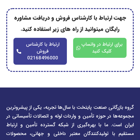
رتباط با کارشناس فروش و دریافت مشاوره
گان میتوانید از راه های زیر استفاده کنید.
ارتباط در واتساپ
ارتباط با کارشناس
کلیک کنید
فروش
02168496000
دسترسی
دسترسی
انی صنعت پایتخت با سال‌ها تجربه، یکی از پیشروترین
سریع
سریع
در حوزه تأمین و واردات لوله و اتصالات تأسیساتی در
صفحه
درباره
. ما با بهره‌گیری از شبکه گسترده تأمین و ارتباط
ما
لیست
ا تولیدکنندگان معتبر داخلی و جهانی، محصولات
قیمت
تماس