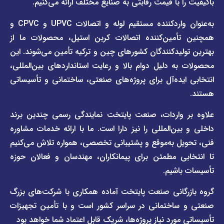
 با قیمت رقابتی به صنایع مختلف ارائه می‌کنیم.
صفحه
با ما
برند
به‌عنوان واردکننده مستقیم لوله و اتصالات UPVC و CPVC و
قوانین
پیمتاش
مین‌کننده اتصالات کربن استیل، محصولات ما از
و
صفحه
مقررات
یدکنندگان کشورهای چین و ترکیه تأمین می‌شوند. این
برند
 دلیل دوام بالا و رعایت استانداردهای بین‌المللی،
وبلاگ
فاراب
خبری
یده‌آل برای پروژه‌های صنعتی، ساختمانی و تأسیساتی
صفحه
برند
اطلس
واردات، صنعت پایتخت نمایندگی رسمی چندین برند
پول
ن‌المللی را نیز دارا است. ما با ارائه خدمات مشاوره
ل به‌موقع و پشتیبانی تخصصی، همواره تلاش می‌کنیم
ی مطمئن برای پیمانکاران، مهندسان و فعالان حوزه
اشیم.
گانی صنعت پایتخت آماده همکاری با شرکت‌های بزرگ
اختمانی در سراسر کشور است و با تأمین تجهیزات
ورد نیاز پروژه‌ها، شریک قابل اعتماد شما خواهد بود