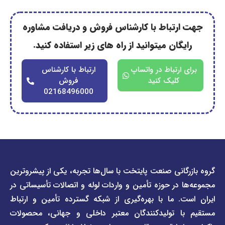
رتباط با کارشناس فروش و دریافت مشاوره
گان میتوانید از راه های زیر استفاده کنید.
ارتباط در واتساپ
ارتباط با کارشناس
کلیک کنید
فروش
02168496000
دسترسی
دسترسی
انی صنعت پایتخت با سال‌ها تجربه، یکی از پیشروترین
سریع
سریع
در حوزه تأمین و واردات لوله و اتصالات تأسیساتی در
صفحه
درباره
. ما با بهره‌گیری از شبکه گسترده تأمین و ارتباط
ما
لیست
ا تولیدکنندگان معتبر داخلی و جهانی، محصولات
قیمت
تماس