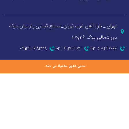
_ بازار آهن غرب تهران_مجتنع تجاری پارسیان بلوک
 پلاک ۱۱۶و۱۱۷
۰۹۱۲۹۳۶۸۲۳۸
٦٦١٩٣٩٧٢-٠٢١
۰۲۱-۶۸
تمامی حقوق محفوظ می باشد .