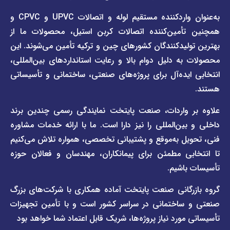
صفحه
با ما
برند
به‌عنوان واردکننده مستقیم لوله و اتصالات UPVC و CPVC و
قوانین
پیمتاش
مین‌کننده اتصالات کربن استیل، محصولات ما از
و
صفحه
مقررات
یدکنندگان کشورهای چین و ترکیه تأمین می‌شوند. این
برند
 دلیل دوام بالا و رعایت استانداردهای بین‌المللی،
وبلاگ
فاراب
خبری
یده‌آل برای پروژه‌های صنعتی، ساختمانی و تأسیساتی
صفحه
برند
اطلس
واردات، صنعت پایتخت نمایندگی رسمی چندین برند
پول
ن‌المللی را نیز دارا است. ما با ارائه خدمات مشاوره
ل به‌موقع و پشتیبانی تخصصی، همواره تلاش می‌کنیم
ی مطمئن برای پیمانکاران، مهندسان و فعالان حوزه
اشیم.
گانی صنعت پایتخت آماده همکاری با شرکت‌های بزرگ
اختمانی در سراسر کشور است و با تأمین تجهیزات
ورد نیاز پروژه‌ها، شریک قابل اعتماد شما خواهد بود