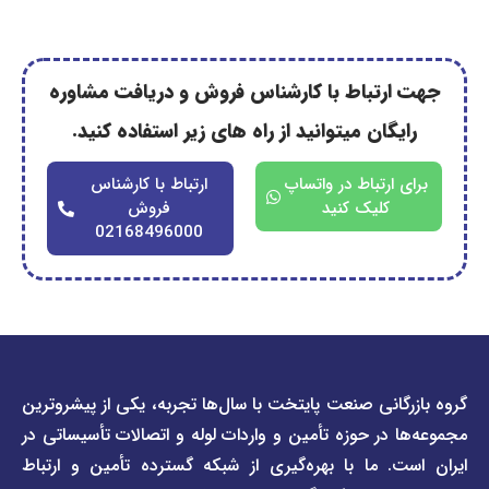
رتباط با کارشناس فروش و دریافت مشاوره
گان میتوانید از راه های زیر استفاده کنید.
ارتباط در واتساپ
ارتباط با کارشناس
کلیک کنید
فروش
02168496000
دسترسی
دسترسی
انی صنعت پایتخت با سال‌ها تجربه، یکی از پیشروترین
سریع
سریع
در حوزه تأمین و واردات لوله و اتصالات تأسیساتی در
صفحه
درباره
. ما با بهره‌گیری از شبکه گسترده تأمین و ارتباط
ما
لیست