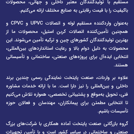
ا تولیدکنندگان معتبر داخلی و جهانی، محصولات
قیمت
تماس
 با قیمت رقابتی به صنایع مختلف ارائه می‌کنیم.
صفحه
با ما
برند
به‌عنوان واردکننده مستقیم لوله و اتصالات UPVC و CPVC و
قوانین
پیمتاش
مین‌کننده اتصالات کربن استیل، محصولات ما از
و
صفحه
مقررات
یدکنندگان کشورهای چین و ترکیه تأمین می‌شوند. این
برند
 دلیل دوام بالا و رعایت استانداردهای بین‌المللی،
وبلاگ
فاراب
خبری
یده‌آل برای پروژه‌های صنعتی، ساختمانی و تأسیساتی
صفحه
برند
اطلس
واردات، صنعت پایتخت نمایندگی رسمی چندین برند
پول
ن‌المللی را نیز دارا است. ما با ارائه خدمات مشاوره
ل به‌موقع و پشتیبانی تخصصی، همواره تلاش می‌کنیم
ی مطمئن برای پیمانکاران، مهندسان و فعالان حوزه
اشیم.
گانی صنعت پایتخت آماده همکاری با شرکت‌های بزرگ
اختمانی در سراسر کشور است و با تأمین تجهیزات