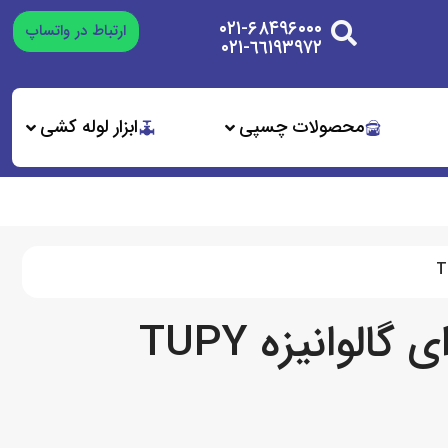
۰۲۱-۶۸۴۹۶۰۰۰
ارتباط در واتساپ
٦٦١٩٣٩٧٢-٠٢١
محصولات چسپی
ابزار لوله کشی
الوانیزه TUPY