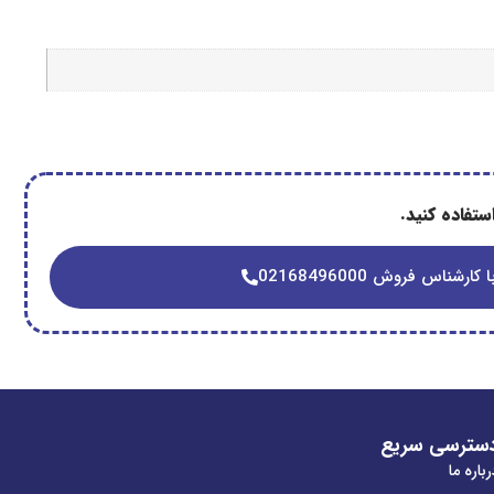
تفاده کنید.
 کارشناس فروش 02168496000
سترسی سریع
باره ما