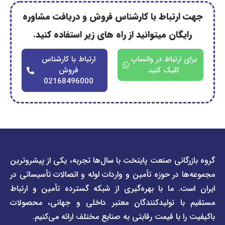
رتباط با کارشناس فروش و دریافت مشاوره
گان میتوانید از راه های زیر استفاده کنید.
ارتباط در واتساپ
ارتباط با کارشناس
کلیک کنید
فروش
02168496000
دسترسی
دسترسی
انی صنعت پایتخت با سال‌ها تجربه، یکی از پیشروترین
سریع
سریع
در حوزه تأمین و واردات لوله و اتصالات تأسیساتی در
صفحه
درباره
. ما با بهره‌گیری از شبکه گسترده تأمین و ارتباط
ما
لیست
ا تولیدکنندگان معتبر داخلی و جهانی، محصولات
قیمت
تماس
 با قیمت رقابتی به صنایع مختلف ارائه می‌کنیم.
صفحه
با ما