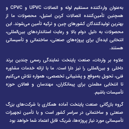
برند
به‌عنوان واردکننده مستقیم لوله و اتصالات UPVC و CPVC و
قوانین
پیمتاش
مین‌کننده اتصالات کربن استیل، محصولات ما از
و
صفحه
مقررات
یدکنندگان کشورهای چین و ترکیه تأمین می‌شوند. این
برند
 دلیل دوام بالا و رعایت استانداردهای بین‌المللی،
وبلاگ
فاراب
خبری
یده‌آل برای پروژه‌های صنعتی، ساختمانی و تأسیساتی
صفحه
برند
اطلس
واردات، صنعت پایتخت نمایندگی رسمی چندین برند
پول
ن‌المللی را نیز دارا است. ما با ارائه خدمات مشاوره
ل به‌موقع و پشتیبانی تخصصی، همواره تلاش می‌کنیم
ی مطمئن برای پیمانکاران، مهندسان و فعالان حوزه
اشیم.
گانی صنعت پایتخت آماده همکاری با شرکت‌های بزرگ
اختمانی در سراسر کشور است و با تأمین تجهیزات
ورد نیاز پروژه‌ها، شریک قابل اعتماد شما خواهد بود