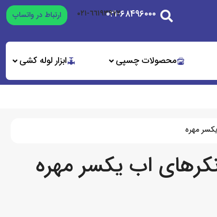
۰۲۱-۶۸۴۹۶۰۰۰
٦٦١٩٣٩٧٢-٠٢١
ارتباط در واتساپ
محصولات چسپی
ابزار لوله کشی
کسر مهره
کرهای اب یکسر مهره