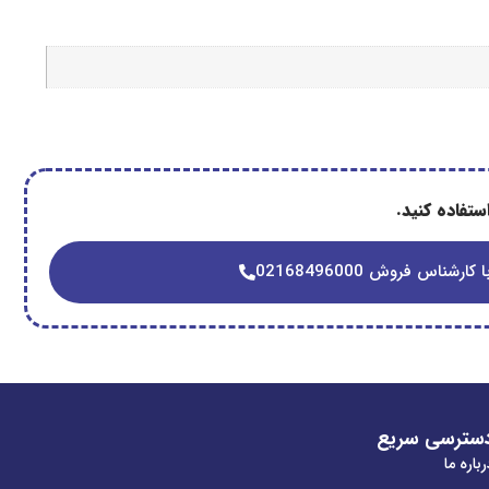
تفاده کنید.
 کارشناس فروش 02168496000
سترسی سریع
باره ما