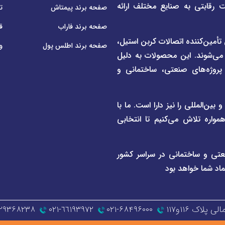
ت رقابتی به صنایع مختلف ارائه
صفحه برند پیمتاش
ت
صفحه برند فاراب
ق
م لوله و اتصالات UPVC و CPVC و همچنین تأمین‌کننده اتصالات کربن استیل،
صفحه برند اطلس پول
و
 می‌شوند. این محصولات به دلیل
ی پروژه‌های صنعتی، ساختمانی و
ن‌المللی را نیز دارا است. ما با
واره تلاش می‌کنیم تا انتخابی
عتی و ساختمانی در سراسر کشور
ماد شما خواهد بود
اک ۱۱۶و۱۱۷
۰۲۱-۶۸۴۹۶۰۰۰
٦٦١٩٣٩٧٢-٠٢١
۱۲۹۳۶۸۲۳۸