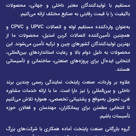
ا تولیدکنندگان معتبر داخلی و جهانی، محصولات
قیمت
تماس
 با قیمت رقابتی به صنایع مختلف ارائه می‌کنیم.
صفحه
با ما
برند
به‌عنوان واردکننده مستقیم لوله و اتصالات UPVC و CPVC و
قوانین
پیمتاش
مین‌کننده اتصالات کربن استیل، محصولات ما از
و
صفحه
مقررات
یدکنندگان کشورهای چین و ترکیه تأمین می‌شوند. این
برند
 دلیل دوام بالا و رعایت استانداردهای بین‌المللی،
وبلاگ
فاراب
خبری
یده‌آل برای پروژه‌های صنعتی، ساختمانی و تأسیساتی
صفحه
برند
اطلس
واردات، صنعت پایتخت نمایندگی رسمی چندین برند
پول
ن‌المللی را نیز دارا است. ما با ارائه خدمات مشاوره
ل به‌موقع و پشتیبانی تخصصی، همواره تلاش می‌کنیم
ی مطمئن برای پیمانکاران، مهندسان و فعالان حوزه
اشیم.
گانی صنعت پایتخت آماده همکاری با شرکت‌های بزرگ