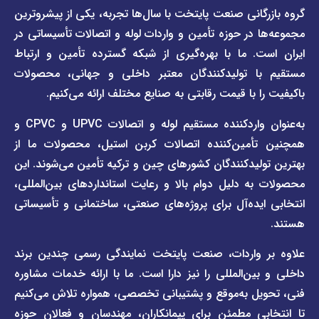
دسترسی
دسترسی
انی صنعت پایتخت با سال‌ها تجربه، یکی از پیشروترین
سریع
سریع
در حوزه تأمین و واردات لوله و اتصالات تأسیساتی در
صفحه
درباره
. ما با بهره‌گیری از شبکه گسترده تأمین و ارتباط
ما
لیست
ا تولیدکنندگان معتبر داخلی و جهانی، محصولات
قیمت
تماس
 با قیمت رقابتی به صنایع مختلف ارائه می‌کنیم.
صفحه
با ما
برند
به‌عنوان واردکننده مستقیم لوله و اتصالات UPVC و CPVC و
قوانین
پیمتاش
مین‌کننده اتصالات کربن استیل، محصولات ما از
و
صفحه
مقررات
یدکنندگان کشورهای چین و ترکیه تأمین می‌شوند. این
برند
 دلیل دوام بالا و رعایت استانداردهای بین‌المللی،
وبلاگ
فاراب
خبری
یده‌آل برای پروژه‌های صنعتی، ساختمانی و تأسیساتی
صفحه
برند
اطلس
واردات، صنعت پایتخت نمایندگی رسمی چندین برند
پول
ن‌المللی را نیز دارا است. ما با ارائه خدمات مشاوره
ل به‌موقع و پشتیبانی تخصصی، همواره تلاش می‌کنیم
ی مطمئن برای پیمانکاران، مهندسان و فعالان حوزه