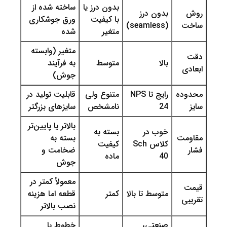
بدون درز یا
ساخته شده از
بدون درز
با کیفیت
ورق جوشکاری
(seamless)
متغیر
شده
متغیر (وابسته
بالا
متوسط
به فرآیند
جوش)
ه
رایج تا NPS
متنوع ولی
قابلیت تولید در
24
نامشخص
سایزهای بزرگتر
بالاتر یا پایین‌تر
خوب در
بسته به
ت
بسته به
کلاس Sch
کیفیت
ضخامت و
40
ماده
جوش
معمولاً کمتر در
متوسط تا بالا
کمتر
قطعه اما هزینه
نصب بالاتر
صنعتی،
خطوط با