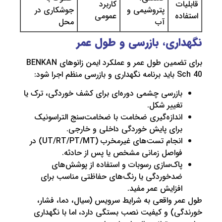
ت
کاربرد
پتروشیمی و
جوشکاری در
ه
عمومی
آب
محل
ری، بازرسی و طول عمر
برای تضمین طول عمر و عملکرد ایمن زانوهای BENKAN
ا شود:
ازرسی چشمی دوره‌ای برای کشف خوردگی، ترک یا
غییر شکل.
ندازه‌گیری ضخامت با ضخامت‌سنج التراسونیک
رای پایش خوردگی داخلی و خارجی.
انجام تست‌های غیرمخرب (UT/RT/PT/MT) در
واصل زمانی مشخص یا پس از حادثه.
اک‌سازی رسوبات و استفاده از پوشش‌های
دخوردگی یا رنگ‌های حفاظتی مناسب برای
فزایش عمر مفید.
 واقعی به شرایط سرویس (سیال، دما، فشار،
) و کیفیت نصب بستگی دارد، اما با نگهداری