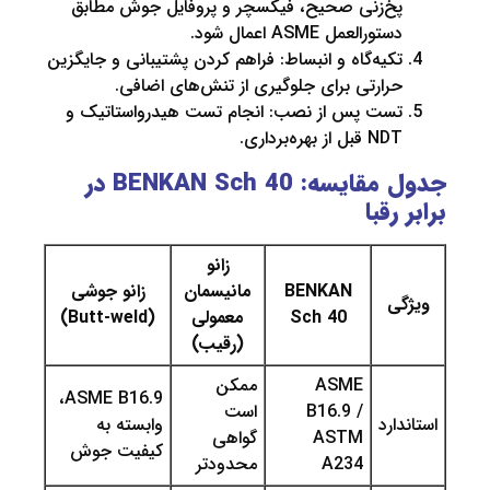
خ‌زنی صحیح، فیکسچر و پروفایل جوش مطابق
تورالعمل ASME اعمال شود.
کیه‌گاه و انبساط: فراهم کردن پشتیبانی و جایگزین
رارتی برای جلوگیری از تنش‌های اضافی.
ست پس از نصب: انجام تست هیدرواستاتیک و
 قبل از بهره‌برداری.
جدول مقایسه: BENKAN Sch 40 در
رقبا
زانو
BENKAN
مانیسمان
زانو جوشی
ی
Sch 40
معمولی
(Butt-weld)
(رقیب)
ASME
ممکن
ASME B16.9،
B16.9 /
است
ارد
وابسته به
ASTM
گواهی
کیفیت جوش
A234
محدودتر