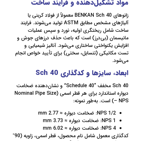
تشکیل‌دهنده و فرایند ساخت
زانوهای BENKAN Sch 40 معمولاً از فولاد کربنی یا
آلیاژهای مشخص مطابق ASTM تولید می‌شوند. فرایند
امل ریختگری اولیه، نورد و سپس عملیات
ان (بی‌درز) است که باعث حذف درزهای جوش و
یکنواختی ساختاری می‌شود. آنالیز شیمیایی و
انیکی (تنسایل، سختی) برای تأیید خواص انجام
 سایزها و کدگذاری Sch 40
Sch 40 مخفف “Schedule 40” و نشان‌دهنده ضخامت
دیواره استاندارد برای هر قطر اسمی (Nominal Pipe Size
:
NPS : ضخامت دیواره ≈ 2.77 mm
NP: ضخامت دیواره ≈ 3.73 mm
NP: ضخامت دیواره ≈ 6.02 mm
کدگذاری معمول شامل نام محصول، قطر اسمی، زاویه (90°