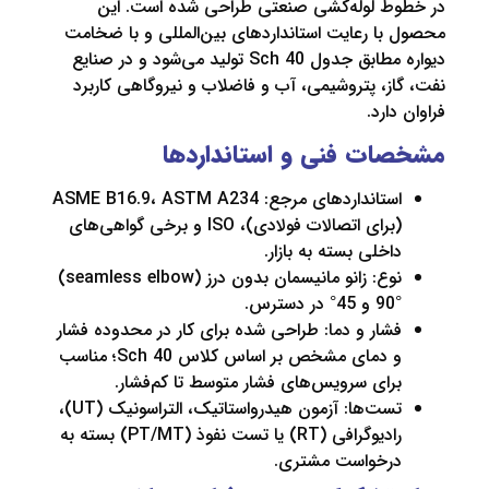
ط لوله‌کشی صنعتی طراحی شده است. این
ا رعایت استانداردهای بین‌المللی و با ضخامت
دیواره مطابق جدول Sch 40 تولید می‌شود و در صنایع
ز، پتروشیمی، آب و فاضلاب و نیروگاهی کاربرد
ارد.
ت فنی و استانداردها
استانداردهای مرجع: ASME B16.9، ASTM A234
(برای اتصالات فولادی)، ISO و برخی گواهی‌های
اخلی بسته به بازار.
نوع: زانو مانیسمان بدون درز (seamless elbow)
و 45° در دسترس.
شار و دما: طراحی شده برای کار در محدوده فشار
و دمای مشخص بر اساس کلاس Sch 40؛ مناسب
رای سرویس‌های فشار متوسط تا کم‌فشار.
تست‌ها: آزمون هیدرواستاتیک، التراسونیک (UT)،
رادیوگرافی (RT) یا تست نفوذ (PT/MT) بسته به
رخواست مشتری.