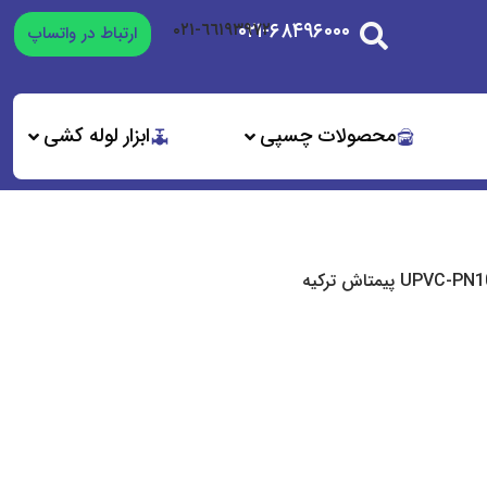
۰۲۱-۶۸۴۹۶۰۰۰
٦٦١٩٣٩٧٢-٠٢١
ارتباط در واتساپ
محصولات چسپی
ابزار لوله کشی