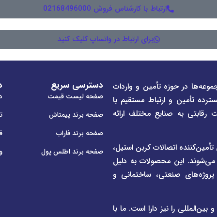
ارتباط با کارشناس فروش 02168496000
برای ارتباط در واتساپ کلیک کنید
دسترسی سریع
د
موعه‌ها در حوزه تأمین و واردات
صفحه لیست قیمت
در
سترده تأمین و ارتباط مستقیم با
ت رقابتی به صنایع مختلف ارائه
صفحه برند پیمتاش
ت
صفحه برند فاراب
ق
م لوله و اتصالات UPVC و CPVC و همچنین تأمین‌کننده اتصالات کربن استیل،
صفحه برند اطلس پول
و
 می‌شوند. این محصولات به دلیل
ی پروژه‌های صنعتی، ساختمانی و
ن‌المللی را نیز دارا است. ما با