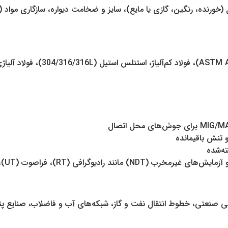
(MAWP)، دمای سرویس، نوع سیال (خورنده، رنگین، گازی یا مایع)، سایز و ضخامت دیواره
ه‌شده
، ذرات مغناطیسی (MT) و مایعات نافذ (PT) است.
ی صنعتی، خطوط انتقال نفت و گاز، شبکه‌های آب و فاضلاب، صنایع پتر