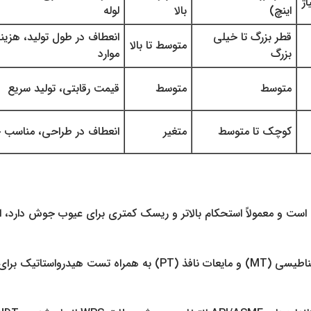
اژ
اینچ)
بالا
لوله
قطر بزرگ تا خیلی
انعطاف در طول تولید، هزین
متوسط تا بالا
بزرگ
موارد
متوسط
متوسط
قیمت رقابتی، تولید سریع
کوچک تا متوسط
متغیر
انعطاف در طراحی، مناسب
وش طولی یا مارپیچی است و معمولاً استحکام بالاتر و ریسک کمتری برای عیوب جوش د
تست‌های NDT شامل رادیوگرافی (RT)، فراصوت (UT)، ذرات مغناطیسی 