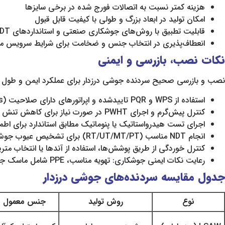
هزینه کمتر نسبت به اتصالات فورج شده در برخی سایزها
امکان تولید در ابعاد بزرگ و طولی با کیفیت قابل قبول
قابلیت تطبیق با روش‌های جوشکاری صنعتی و استانداردهای NDT
انعطاف‌پذیری در انتخاب جنس و ضخامت برای شرایط سرویس م
نکات نصب، بازرسی و ایمنی
نصب و بازرسی صحیح سردنده جوشی درزدار برای عملکرد ایمن و طول عم
استفاده از WPS و PQR تاییدشده و اپراتورهای دارای صلاحیت (Welding Procedure & Qualified Welders)
کنترل پیش‌گرم و اجرای PWHT در صورت نیاز برای کاهش تنش باقیمانده
اجرای تست هیدرواستاتیک یا پنوماتیک مطابق استاندارد برای اطم
انجام NDT مناسب (RT/UT/MT/PT) برای تشخیص عیوب جوش و درز
کنترل خوردگی از طریق پوشش‌ها، استفاده از آندها یا انتخاب متری
رعایت نکات ایمنی جوشکاری: تهویه مناسب، PPE شامل ماسک جوشکاری، دستکش و محافظ پوست
جدول مقایسه سردنده‌های جوشی درزدار
نوع
روش تولید
جنس معمول