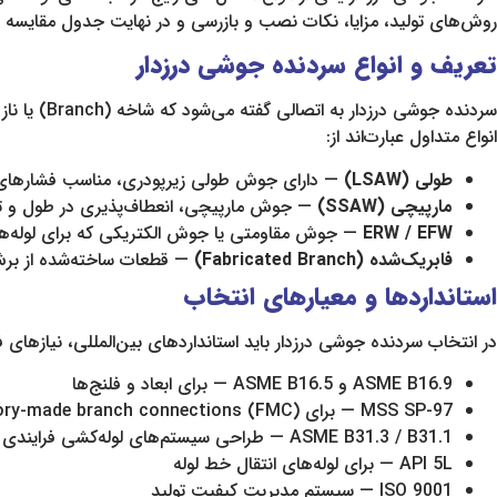
روش‌های تولید، مزایا، نکات نصب و بازرسی و در نهایت جدول مقایسه و 
تعریف و انواع سردنده جوشی درزدار
سردنده جو
انواع متداول عبارت‌اند از:
طولی (LSAW)
— دارای جوش طولی زیرپودری، مناسب فشارهای با
مارپیچی (SSAW)
— جوش مارپیچی، انعطاف‌پذیری در طول و تول
ERW / EFW
— جوش مقاومتی یا جوش الکتریکی که برای لوله‌ها 
فابریک‌شده (Fabricated Branch)
— قطعات ساخته‌شده از برش
استانداردها و معیارهای انتخاب
در انتخاب سردنده جوشی درزدار باید استانداردهای بین‌المللی، نیازهای فرا
ASME B16.9 و ASME B16.5 — برای ابعاد و فلنج‌ها
MSS SP-97 — برای factory-made branch connections (FMC)
ASME B31.3 / B31.1 — طراحی سیستم‌های لوله‌کشی فرایندی و نیروگاهی
API 5L — برای لوله‌های انتقال خط لوله
ISO 9001 — سیستم مدیریت کیفیت تولید