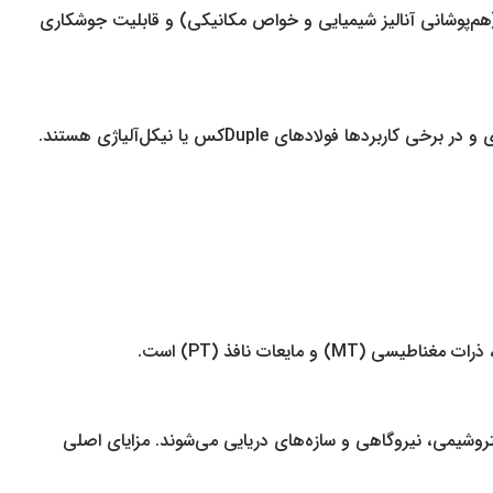
، سازگاری مواد (هم‌پوشانی آنالیز شیمیایی و خواص مکانیکی) و قابلیت جوشکاری
مواد معمول برای سردنده جوشی درزدار شامل کربن استیل (ASTM A106 / A53)، فولاد کم‌آلیاژ، استنلس استیل (304/316/316L)، فولاد آلیاژی و در برخی کاربردها فولادهای Dupleکس یا نیکل‌آلیاژی هستند.
وشیمی، نیروگاهی و سازه‌های دریایی می‌شوند. مزایای اصلی