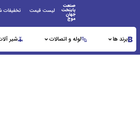
صنعت
پایتخت
لیست قیمت
تخفیفات ش
جهان
موج
برند ها
لوله و اتصالات
شیر آلات