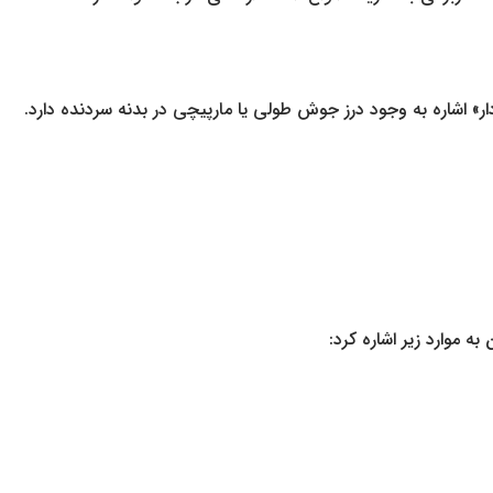
درزدار متصل می‌گردد. «درزدار» اشاره به وجود درز جوش طولی یا مارپیچی در بدنه سردنده دارد.
به موارد زیر اشاره کرد: