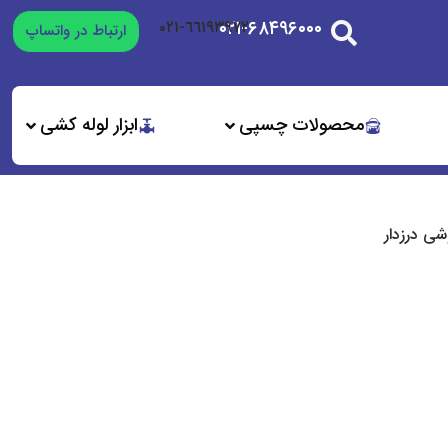
۰۲۱-۶۸۴۹۶۰۰۰
٦٦١٩٣٩٧٢-٠٢١
ارتباط در واتساپ
محصولات چسپی
ابزار لوله کشی
ی درزدار