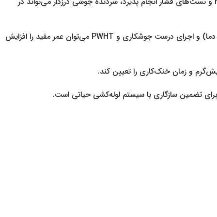
بله، در صورتی که ماده سازنده، ضخامت و روش تولید مطابق استانداردهای API/ASME انتخاب و جوش مطابق WPS انجام شده و NDT و تست‌های فشار انجام پذیرد، سردنده جوشی درزدار می‌تواند در
با انتخاب مواد مقاوم به خوردگی، اجرای پوشش‌های محافظتی، نظارت دوره‌ای، تعمیر به‌موقع، کنترل شرایط سرویس (pH، سرعت سیال، دما) و اجرای درست جوشکاری و PWHT می‌توان عمر مفید را افزایش