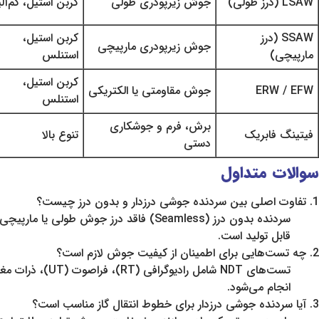
LSAW (درز طولی)
جوش زیرپودری طولی
کربن استیل، کم‌آلی
SSAW (درز
کربن استیل،
جوش زیرپودری مارپیچی
مارپیچی)
استنلس
کربن استیل،
ERW / EFW
جوش مقاومتی یا الکتریکی
استنلس
برش، فرم و جوشکاری
فیتینگ فابریک
تنوع بالا
دستی
سوالات متداول
1. تفاوت اصلی بین سردنده جوشی درزدار و بدون درز چیست؟
سردنده بدون درز (Seamless) فاقد درز ج
قابل تولید است.
2. چه تست‌هایی برای اطمینان از کیفیت جوش لازم است؟
انجام می‌شود.
3. آیا سردنده جوشی درزدار برای خطوط انتقال گاز مناسب است؟