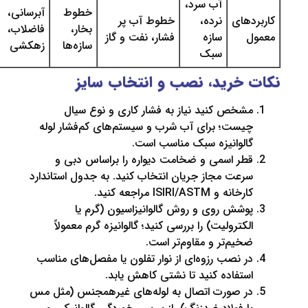
آب سرد،
خطوط
آبرسانی،
های
نرده،
خطوط آب پر
بخار،
فاضلاب،
سازه
فشار، نفت و گاز
سازه‌ها
زهکشی
سبک
خرید، نصب و انتخاب سایز
شخص کنید نیاز به فشار کاری و نوع سیال
یست؛ برای آب شرب و سیستم‌های کم‌فشار لوله
الوانیزه سبک مناسب است.
طر اسمی و ضخامت دیواره را براساس دبی و
رعت مجاز جریان انتخاب کنید. به جدول استاندارد
خانه و ISIRI/ASTM مراجعه کنید.
وشش روی و روش گالوانیزاسیون (گرم یا
لکترولیت) را بررسی کنید؛ گالوانیزه گرم معمولاً
خیم‌تر و مقاوم‌تر است.
ر نصب رزوه‌ای از نوار تفلون یا مفصل‌های مناسب
ستفاده کنید تا نشتی کاهش یابد.
ر صورت اتصال به لوله‌های غیرهمجنس (مثل مس