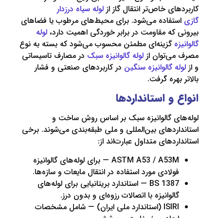
ای خاص‌تر انتقال گاز از
لوله سیاه درزدار
تفاده می‌شود. برای محیط‌های مرطوب یا فضاهای
که مقاومت در برابر خوردگی اهمیت دارد،
لوله
ه
گزینه‌ای مطمئن محسوب می‌شود که بسته به نوع
ی‌توان از
لوله گالوانیزه سبک
در مصارف تاسیساتی
ه گالوانیزه سنگین
در کاربردهای صنعتی و فشار
هره گرفت.
 و استانداردها
ای گالوانیزه سبک بر اساس روش ساخت و
ردهای بین‌المللی و ملی طبقه‌بندی می‌شوند. برخی
دهای متداول عبارت‌اند از:
ASTM A53 / A53M — برای لوله‌های گالوانیزه
ولادی مورد استفاده در انتقال مایعات و سازه‌ها.
BS 1387 — استاندارد بریتانیایی برای لوله‌های
الوانیزه با اتصالات رزوه‌ای و بدون درز.
ISIRI (استاندارد ملی ایران) — شامل مشخصات