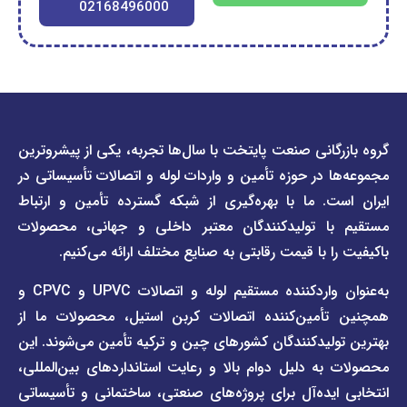
02168496000
دسترسی
دسترسی
انی صنعت پایتخت با سال‌ها تجربه، یکی از پیشروترین
سریع
سریع
در حوزه تأمین و واردات لوله و اتصالات تأسیساتی در
صفحه
درباره
. ما با بهره‌گیری از شبکه گسترده تأمین و ارتباط
ما
لیست
ا تولیدکنندگان معتبر داخلی و جهانی، محصولات
قیمت
تماس
 با قیمت رقابتی به صنایع مختلف ارائه می‌کنیم.
صفحه
با ما
برند
به‌عنوان واردکننده مستقیم لوله و اتصالات UPVC و CPVC و
قوانین
پیمتاش
مین‌کننده اتصالات کربن استیل، محصولات ما از
و
صفحه
مقررات
یدکنندگان کشورهای چین و ترکیه تأمین می‌شوند. این
برند
 دلیل دوام بالا و رعایت استانداردهای بین‌المللی،
وبلاگ
فاراب
خبری
یده‌آل برای پروژه‌های صنعتی، ساختمانی و تأسیساتی