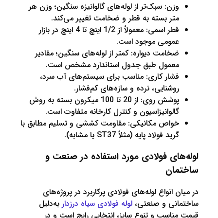
زن: سبک‌تر از لوله‌های گالوانیزه سنگین؛ وزن هر
تر بسته به قطر و ضخامت تغییر می‌کند.
قطر اسمی: معمولاً از 1/2 اینچ تا 4 اینچ در بازار
مومی موجود است.
خامت دیواره: کمتر از لوله‌های سنگین؛ مقادیر
عمول طبق جدول استاندارد مشخص است.
شار کاری: مناسب برای سیستم‌های آب سرد،
وشنایی، نرده و سازه‌های کم‌فشار.
پوشش روی: از 20 تا 100 میکرون بسته به روش
الوانیزاسیون و کنترل کارخانه متفاوت است.
واص مکانیکی: مقاومت کششی و تسلیم مطابق با
ید فولاد پایه (مثلاً ST37 یا مشابه).
ای فولادی مورد استفاده در صنعت و
ان
انواع لوله‌های فولادی پرکاربرد در پروژه‌های
نی و صنعتی،
لوله فولادی سیاه درزدار
به‌دلیل
اسب و تنوع سایز، انتخابی رایج است و در