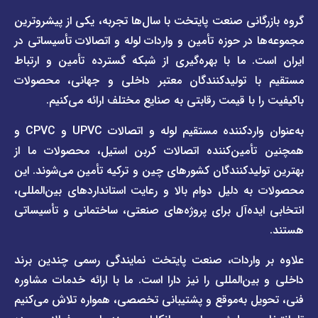
دسترسی
دسترسی
انی صنعت پایتخت با سال‌ها تجربه، یکی از پیشروترین
سریع
سریع
در حوزه تأمین و واردات لوله و اتصالات تأسیساتی در
صفحه
درباره
. ما با بهره‌گیری از شبکه گسترده تأمین و ارتباط
ما
لیست
ا تولیدکنندگان معتبر داخلی و جهانی، محصولات
قیمت
تماس
 با قیمت رقابتی به صنایع مختلف ارائه می‌کنیم.
صفحه
با ما
برند
به‌عنوان واردکننده مستقیم لوله و اتصالات UPVC و CPVC و
قوانین
پیمتاش
مین‌کننده اتصالات کربن استیل، محصولات ما از
و
صفحه
مقررات
یدکنندگان کشورهای چین و ترکیه تأمین می‌شوند. این
برند
 دلیل دوام بالا و رعایت استانداردهای بین‌المللی،
وبلاگ
فاراب
خبری
یده‌آل برای پروژه‌های صنعتی، ساختمانی و تأسیساتی
صفحه
برند
اطلس
واردات، صنعت پایتخت نمایندگی رسمی چندین برند
پول
ن‌المللی را نیز دارا است. ما با ارائه خدمات مشاوره
ل به‌موقع و پشتیبانی تخصصی، همواره تلاش می‌کنیم