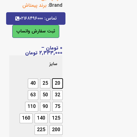
Brand:
برند پیمتاش
تماس: ۰۲۱۶۸۴۹۶۰۰۰
ثبت سفارش واتساپ
۰
تومان
–
۲,۳۳۳,۰۰۰
تومان
سایز
40
25
20
63
50
32
110
90
75
160
140
125
225
200