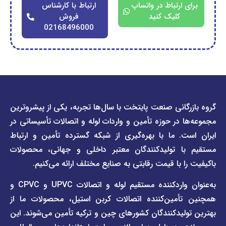
ارتباط در واتساپ
ارتباط با کارشناس
کلیک کنید
فروش
02168496000
دسترسی
دسترسی
انی صنعت پایتخت با سال‌ها تجربه، یکی از پیشروترین
سریع
سریع
در حوزه تأمین و واردات لوله و اتصالات تأسیساتی در
صفحه
درباره
. ما با بهره‌گیری از شبکه گسترده تأمین و ارتباط
ما
لیست
ا تولیدکنندگان معتبر داخلی و جهانی، محصولات
قیمت
تماس
 با قیمت رقابتی به صنایع مختلف ارائه می‌کنیم.
صفحه
با ما
برند
به‌عنوان واردکننده مستقیم لوله و اتصالات UPVC و CPVC و
قوانین
پیمتاش
مین‌کننده اتصالات کربن استیل، محصولات ما از
و
صفحه
مقررات
یدکنندگان کشورهای چین و ترکیه تأمین می‌شوند. این
برند