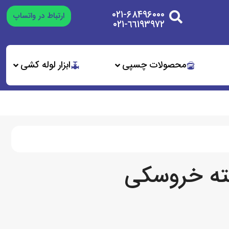
۰۲۱-۶۸۴۹۶۰۰۰
ارتباط در واتساپ
٦٦١٩٣٩٧٢-٠٢١
محصولات چسپی
ابزار لوله کشی
ته خروسکی