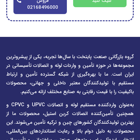
کلیک کنید
فروش
02168496000
دسترسی
دسترسی
انی صنعت پایتخت با سال‌ها تجربه، یکی از پیشروترین
سریع
سریع
در حوزه تأمین و واردات لوله و اتصالات تأسیساتی در
صفحه
درباره
. ما با بهره‌گیری از شبکه گسترده تأمین و ارتباط
ما
لیست
ا تولیدکنندگان معتبر داخلی و جهانی، محصولات
قیمت
تماس
 با قیمت رقابتی به صنایع مختلف ارائه می‌کنیم.
صفحه
با ما
برند
به‌عنوان واردکننده مستقیم لوله و اتصالات UPVC و CPVC و
قوانین
پیمتاش
مین‌کننده اتصالات کربن استیل، محصولات ما از
و
صفحه
مقررات
یدکنندگان کشورهای چین و ترکیه تأمین می‌شوند. این
برند
 دلیل دوام بالا و رعایت استانداردهای بین‌المللی،
وبلاگ
فاراب
خبری
یده‌آل برای پروژه‌های صنعتی، ساختمانی و تأسیساتی