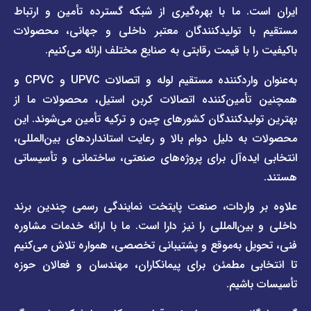
صفحه
درباره
. ما با بهره‌گیری از شبکه گسترده تأمین و ارتباط
ما
لیست
ا تولیدکنندگان معتبر داخلی و جهانی، محصولات
قیمت
تماس
 با قیمت رقابتی به صنایع مختلف ارائه می‌کنیم.
صفحه
با ما
برند
به‌عنوان واردکننده مستقیم لوله و اتصالات UPVC و CPVC و
قوانین
پیمتاش
مین‌کننده اتصالات کربن استیل، محصولات ما از
و
صفحه
مقررات
یدکنندگان کشورهای چین و ترکیه تأمین می‌شوند. این
برند
 دلیل دوام بالا و رعایت استانداردهای بین‌المللی،
وبلاگ
فاراب
خبری
یده‌آل برای پروژه‌های صنعتی، ساختمانی و تأسیساتی
صفحه
برند
اطلس
واردات، صنعت پایتخت نمایندگی رسمی چندین برند
پول
ن‌المللی را نیز دارا است. ما با ارائه خدمات مشاوره
ل به‌موقع و پشتیبانی تخصصی، همواره تلاش می‌کنیم
ی مطمئن برای پیمانکاران، مهندسان و فعالان حوزه
اشیم.