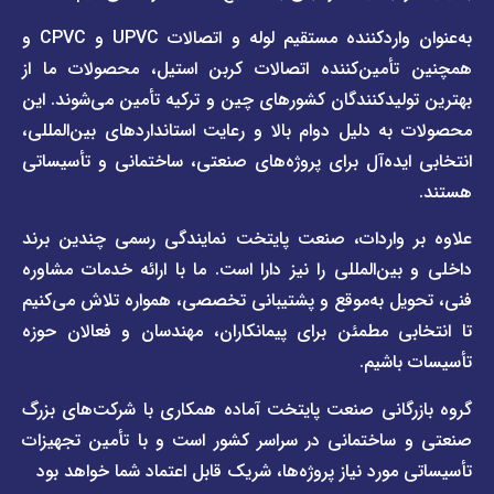
صفحه
با ما
برند
به‌عنوان واردکننده مستقیم لوله و اتصالات UPVC و CPVC و
قوانین
پیمتاش
مین‌کننده اتصالات کربن استیل، محصولات ما از
و
صفحه
مقررات
یدکنندگان کشورهای چین و ترکیه تأمین می‌شوند. این
برند
 دلیل دوام بالا و رعایت استانداردهای بین‌المللی،
وبلاگ
فاراب
خبری
یده‌آل برای پروژه‌های صنعتی، ساختمانی و تأسیساتی
صفحه
برند
اطلس
واردات، صنعت پایتخت نمایندگی رسمی چندین برند
پول
ن‌المللی را نیز دارا است. ما با ارائه خدمات مشاوره
ل به‌موقع و پشتیبانی تخصصی، همواره تلاش می‌کنیم
ی مطمئن برای پیمانکاران، مهندسان و فعالان حوزه
اشیم.
گانی صنعت پایتخت آماده همکاری با شرکت‌های بزرگ
اختمانی در سراسر کشور است و با تأمین تجهیزات
ورد نیاز پروژه‌ها، شریک قابل اعتماد شما خواهد بود