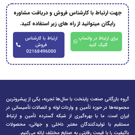
رتباط با کارشناس فروش و دریافت مشاوره
گان میتوانید از راه های زیر استفاده کنید.
ارتباط در واتساپ
ارتباط با کارشناس
کلیک کنید
فروش
02168496000
دسترسی
دسترسی
انی صنعت پایتخت با سال‌ها تجربه، یکی از پیشروترین
سریع
سریع
در حوزه تأمین و واردات لوله و اتصالات تأسیساتی در
صفحه
درباره
. ما با بهره‌گیری از شبکه گسترده تأمین و ارتباط
ما
لیست
ا تولیدکنندگان معتبر داخلی و جهانی، محصولات
قیمت
تماس
 با قیمت رقابتی به صنایع مختلف ارائه می‌کنیم.