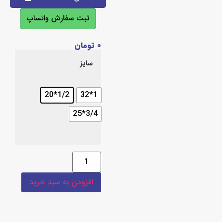
ثبت سفارش واتساپ
۰
تومان
سایز
1/2*20
1*32
3/4*25
افزودن به سبد خرید